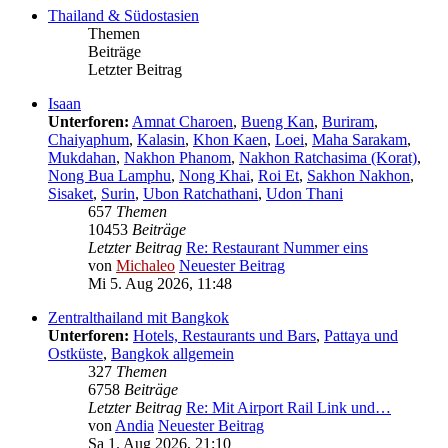
Thailand & Südostasien
Themen
Beiträge
Letzter Beitrag
Isaan
Unterforen:
Amnat Charoen
,
Bueng Kan
,
Buriram
,
Chaiyaphum
,
Kalasin
,
Khon Kaen
,
Loei
,
Maha Sarakam
,
Mukdahan
,
Nakhon Phanom
,
Nakhon Ratchasima (Korat)
,
Nong Bua Lamphu
,
Nong Khai
,
Roi Et
,
Sakhon Nakhon
,
Sisaket
,
Surin
,
Ubon Ratchathani
,
Udon Thani
657
Themen
10453
Beiträge
Letzter Beitrag
Re: Restaurant Nummer eins
von
Michaleo
Neuester Beitrag
Mi 5. Aug 2026, 11:48
Zentralthailand mit Bangkok
Unterforen:
Hotels, Restaurants und Bars
,
Pattaya und
Ostküste
,
Bangkok allgemein
327
Themen
6758
Beiträge
Letzter Beitrag
Re: Mit Airport Rail Link und…
von
Andia
Neuester Beitrag
Sa 1. Aug 2026, 21:10