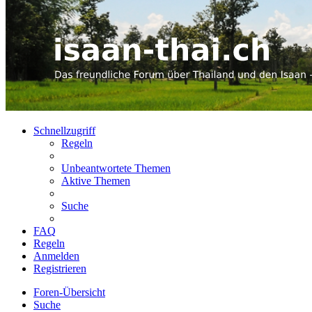
Schnellzugriff
Regeln
Unbeantwortete Themen
Aktive Themen
Suche
FAQ
Regeln
Anmelden
Registrieren
Foren-Übersicht
Suche