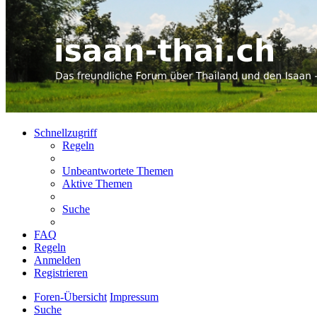
Schnellzugriff
Regeln
Unbeantwortete Themen
Aktive Themen
Suche
FAQ
Regeln
Anmelden
Registrieren
Foren-Übersicht
Impressum
Suche