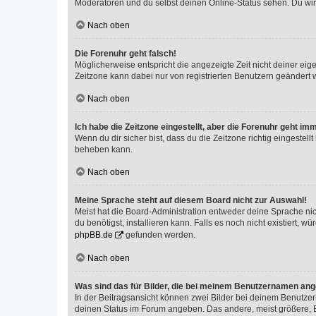
Moderatoren und du selbst deinen Online-Status sehen. Du wir
Nach oben
Die Forenuhr geht falsch!
Möglicherweise entspricht die angezeigte Zeit nicht deiner eigen
Zeitzone kann dabei nur von registrierten Benutzern geändert wer
Nach oben
Ich habe die Zeitzone eingestellt, aber die Forenuhr geht im
Wenn du dir sicher bist, dass du die Zeitzone richtig eingestell
beheben kann.
Nach oben
Meine Sprache steht auf diesem Board nicht zur Auswahl!
Meist hat die Board-Administration entweder deine Sprache nich
du benötigst, installieren kann. Falls es noch nicht existiert
phpBB.de
gefunden werden.
Nach oben
Was sind das für Bilder, die bei meinem Benutzernamen an
In der Beitragsansicht können zwei Bilder bei deinem Benutzern
deinen Status im Forum angeben. Das andere, meist größere, Bi