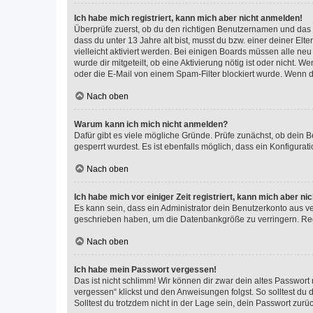
Ich habe mich registriert, kann mich aber nicht anmelden!
Überprüfe zuerst, ob du den richtigen Benutzernamen und das
dass du unter 13 Jahre alt bist, musst du bzw. einer deiner El
vielleicht aktiviert werden. Bei einigen Boards müssen alle ne
wurde dir mitgeteilt, ob eine Aktivierung nötig ist oder nicht
oder die E-Mail von einem Spam-Filter blockiert wurde. Wenn du
Nach oben
Warum kann ich mich nicht anmelden?
Dafür gibt es viele mögliche Gründe. Prüfe zunächst, ob dein 
gesperrt wurdest. Es ist ebenfalls möglich, dass ein Konfigurat
Nach oben
Ich habe mich vor einiger Zeit registriert, kann mich aber n
Es kann sein, dass ein Administrator dein Benutzerkonto aus v
geschrieben haben, um die Datenbankgröße zu verringern. Regis
Nach oben
Ich habe mein Passwort vergessen!
Das ist nicht schlimm! Wir können dir zwar dein altes Passwort
vergessen“ klickst und den Anweisungen folgst. So solltest du
Solltest du trotzdem nicht in der Lage sein, dein Passwort zur