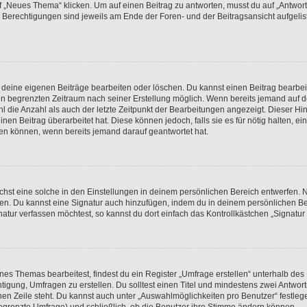
„Neues Thema“ klicken. Um auf einen Beitrag zu antworten, musst du auf „Antworte
e Berechtigungen sind jeweils am Ende der Foren- und der Beitragsansicht aufgeliste
r deine eigenen Beiträge bearbeiten oder löschen. Du kannst einen Beitrag bearbe
inen begrenzten Zeitraum nach seiner Erstellung möglich. Wenn bereits jemand auf de
 die Anzahl als auch der letzte Zeitpunkt der Bearbeitungen angezeigt. Dieser Hi
en Beitrag überarbeitet hat. Diese können jedoch, falls sie es für nötig halten, ei
hen können, wenn bereits jemand darauf geantwortet hat.
st eine solche in den Einstellungen in deinem persönlichen Bereich entwerfen. Na
eren. Du kannst eine Signatur auch hinzufügen, indem du in deinem persönlichen 
atur verfassen möchtest, so kannst du dort einfach das Kontrollkästchen „Signatu
s Themas bearbeitest, findest du ein Register „Umfrage erstellen“ unterhalb des F
htigung, Umfragen zu erstellen. Du solltest einen Titel und mindestens zwei Antwo
genen Zeile steht. Du kannst auch unter „Auswahlmöglichkeiten pro Benutzer“ festl
unbegrenzte Umfrage) und schließlich, ob die Benutzer ihre Stimme ändern können.