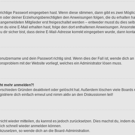
 richtige Passwort eingegeben hast. Wenn diese stimmen, dann gibt es zwei Mögl
tern oder deiner Erziehungsberechtigten den Anweisungen folgen, die du erhalten ha
u angemeldeten Mitglieder erst freigeschaltet werden – entweder musst du dies selbs
. Wenn du eine E-Mail erhalten hast, folge den dort enthaltenen Anweisungen. Ansons
 dir sicher bist, dass deine E-Mail-Adresse korrekt eingegeben wurde, dann kontak
Benutzername und dein Passwort richtig sind. Wenn dies der Fall ist, wende dich a
ionsproblem mit der Website vorliegt, welches ein Administrator lösen muss.
icht mehr anmelden?!
erschieden Gründen deaktiviert oder gelöscht hat. Außerdem löschen viele Boards r
triere dich einfach erneut und nimm aktiv an den Diskussionen teil!
 nicht wieder mitteilen, du kannst es jedoch zurücksetzen. Dies machst du, indem 
 dich schnell wieder anmelden können.
ückzusetzen, so wende dich an die Board-Administration.