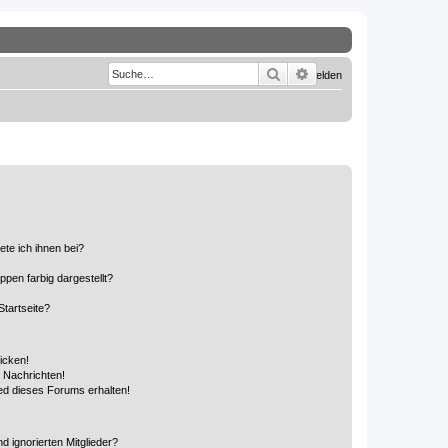
Suche
Erweiterte Suche
Registrieren
Anmelden
ete ich ihnen bei?
en farbig dargestellt?
tartseite?
icken!
 Nachrichten!
ed dieses Forums erhalten!
d ignorierten Mitglieder?