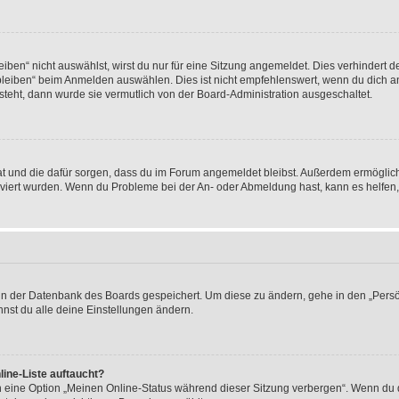
en“ nicht auswählst, wirst du nur für eine Sitzung angemeldet. Dies verhindert 
leiben“ beim Anmelden auswählen. Dies ist nicht empfehlenswert, wenn du dich an
 steht, dann wurde sie vermutlich von der Board-Administration ausgeschaltet.
 hat und die dafür sorgen, dass du im Forum angemeldet bleibst. Außerdem ermögli
tiviert wurden. Wenn du Probleme bei der An- oder Abmeldung hast, kann es helfen
n in der Datenbank des Boards gespeichert. Um diese zu ändern, gehe in den „Persö
nst du alle deine Einstellungen ändern.
ine-Liste auftaucht?
n eine Option „Meinen Online-Status während dieser Sitzung verbergen“. Wenn du d