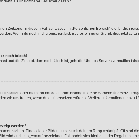
st dann als unsichtbarer Besucher gezählt.
en Zeitzone. In diesem Fall solltest du im „Persönlichen Bereich“ die für dich passe
den. Wenn du noch nicht registriert bist, ist dies ein guter Grund, dies jetzt zu tun
mer noch falsch!
t hast und die Zeit trotzdem noch falsch ist, geht die Uhr des Servers vermutlich fal
t installiert oder niemand hat das Forum bislang in deine Sprache übersetzt. Frag
, würden wir uns freuen, wenn du es übersetzen würdest. Weitere Informationen dazu
gezeigt werden?
amen stehen. Eines dieser Bilder ist meist mit deinem Rang verknüpft: Oft sind di
ld wird auch als „Avatar“ bezeichnet. Es handelt sich hierbei in der Regel um ein