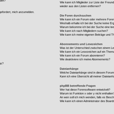
rden?
Wie kann ich Mitglieder zur Liste der Freund
wieder aus den Listen entfernen?
fgefordert, mich anzumelden.
Die Foren durchsuchen
Wie kann ich ein Forum oder mehrere For
Weshalb erhalte ich bei der Suche keine Er
Warum bekomme ich bei der Suche eine lee
Wie kann ich nach Mitgliedern suchen?
Wie kann ich meine eigenen Beiträge und T
Abonnements und Lesezeichen
Was ist der Unterschied zwischen einem L
Wie kann ich ein Lesezeichen auf ein Them
Wie kann ich ein Forum abonnieren?
Wie deaktiviere ich meine Abonnements?
gs?
Dateianhänge
Welche Dateianhänge sind in diesem Forum
Kann ich eine Übersicht all meiner Dateian
phpBB betreffende Fragen
Wer hat diese Forensoftware entwickelt?
Warum ist Funktion x oder y nicht enthalten
An wen soll ich mich wenden, falls es Besc
Wie kann ich einen Administrator des Board