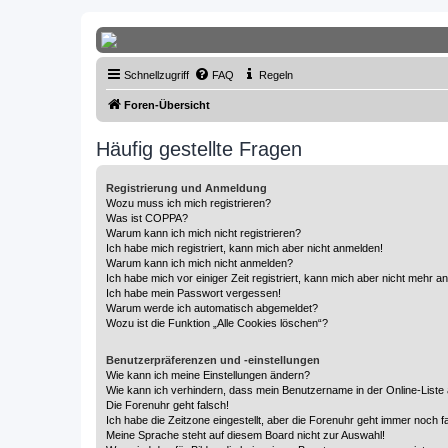
Thailand & Isaan Forum - isaan-thai
Schnellzugriff
FAQ
Regeln
Das freundliche Forum über Thailand und den Isaan - von Membern fü
Foren-Übersicht
Häufig gestellte Fragen
Registrierung und Anmeldung
Wozu muss ich mich registrieren?
Was ist COPPA?
Warum kann ich mich nicht registrieren?
Ich habe mich registriert, kann mich aber nicht anmelden!
Warum kann ich mich nicht anmelden?
Ich habe mich vor einiger Zeit registriert, kann mich aber nicht mehr 
Ich habe mein Passwort vergessen!
Warum werde ich automatisch abgemeldet?
Wozu ist die Funktion „Alle Cookies löschen“?
Benutzerpräferenzen und -einstellungen
Wie kann ich meine Einstellungen ändern?
Wie kann ich verhindern, dass mein Benutzername in der Online-Liste 
Die Forenuhr geht falsch!
Ich habe die Zeitzone eingestellt, aber die Forenuhr geht immer noch f
Meine Sprache steht auf diesem Board nicht zur Auswahl!