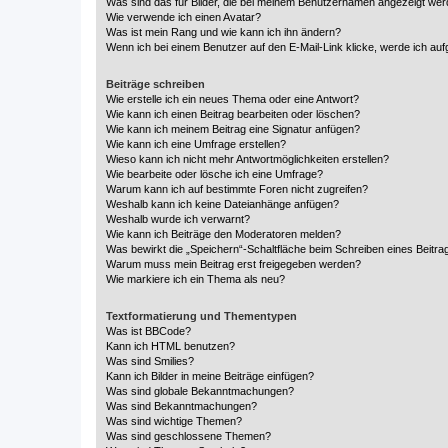
Was sind das für Bilder, die bei meinem Benutzernamen angezeigt we
Wie verwende ich einen Avatar?
Was ist mein Rang und wie kann ich ihn ändern?
Wenn ich bei einem Benutzer auf den E-Mail-Link klicke, werde ich au
Beiträge schreiben
Wie erstelle ich ein neues Thema oder eine Antwort?
Wie kann ich einen Beitrag bearbeiten oder löschen?
Wie kann ich meinem Beitrag eine Signatur anfügen?
Wie kann ich eine Umfrage erstellen?
Wieso kann ich nicht mehr Antwortmöglichkeiten erstellen?
Wie bearbeite oder lösche ich eine Umfrage?
Warum kann ich auf bestimmte Foren nicht zugreifen?
Weshalb kann ich keine Dateianhänge anfügen?
Weshalb wurde ich verwarnt?
Wie kann ich Beiträge den Moderatoren melden?
Was bewirkt die „Speichern“-Schaltfläche beim Schreiben eines Beitra
Warum muss mein Beitrag erst freigegeben werden?
Wie markiere ich ein Thema als neu?
Textformatierung und Thementypen
Was ist BBCode?
Kann ich HTML benutzen?
Was sind Smilies?
Kann ich Bilder in meine Beiträge einfügen?
Was sind globale Bekanntmachungen?
Was sind Bekanntmachungen?
Was sind wichtige Themen?
Was sind geschlossene Themen?