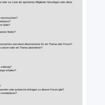
e oder zur Liste der ignorierten Mitglieder hinzufügen oder diese
en durchsuchen?
gebnisse?
re Seite?
hemen finden?
esezeichen und einem Abonnements für ein Thema oder Forum?
a setzen oder ein Thema abonnieren?
 zulässig?
hänge erhalten?
?
hwerden oder juristische Anfragen zu diesem Forum gibt?
s kontaktieren?