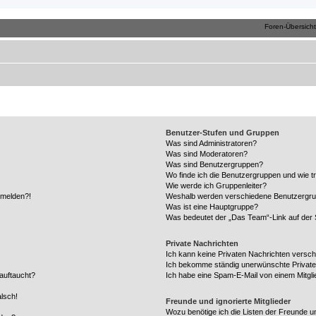
.ch
r Member
Benutzer-Stufen und Gruppen
Was sind Administratoren?
Was sind Moderatoren?
Was sind Benutzergruppen?
Wo finde ich die Benutzergruppen und wie tr
Wie werde ich Gruppenleiter?
anmelden?!
Weshalb werden verschiedene Benutzergrupp
Was ist eine Hauptgruppe?
Was bedeutet der „Das Team“-Link auf der S
Private Nachrichten
Ich kann keine Privaten Nachrichten versch
Ich bekomme ständig unerwünschte Private
auftaucht?
Ich habe eine Spam-E-Mail von einem Mitgli
alsch!
Freunde und ignorierte Mitglieder
Wozu benötige ich die Listen der Freunde un