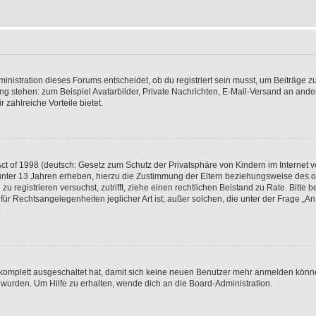
istration dieses Forums entscheidet, ob du registriert sein musst, um Beiträge zu s
ung stehen: zum Beispiel Avatarbilder, Private Nachrichten, E-Mail-Versand an ander
 zahlreiche Vorteile bietet.
t of 1998 (deutsch: Gesetz zum Schutz der Privatsphäre von Kindern im Internet vo
unter 13 Jahren erheben, hierzu die Zustimmung der Eltern beziehungsweise des o
h zu registrieren versuchst, zutrifft, ziehe einen rechtlichen Beistand zu Rate. Bit
für Rechtsangelegenheiten jeglicher Art ist; außer solchen, die unter der Frage „
.
g komplett ausgeschaltet hat, damit sich keine neuen Benutzer mehr anmelden könn
 wurden. Um Hilfe zu erhalten, wende dich an die Board-Administration.