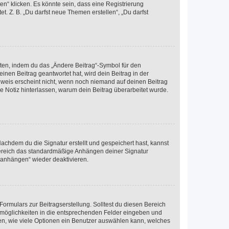
n“ klicken. Es könnte sein, dass eine Registrierung
t. Z. B. „Du darfst neue Themen erstellen“, „Du darfst
iten, indem du das „Ändere Beitrag“-Symbol für den
inen Beitrag geantwortet hat, wird dein Beitrag in der
nweis erscheint nicht, wenn noch niemand auf deinen Beitrag
ne Notiz hinterlassen, warum dein Beitrag überarbeitet wurde.
chdem du die Signatur erstellt und gespeichert hast, kannst
Bereich das standardmäßige Anhängen deiner Signatur
r anhängen“ wieder deaktivieren.
ormulars zur Beitragserstellung. Solltest du diesen Bereich
rtmöglichkeiten in die entsprechenden Felder eingeben und
egen, wie viele Optionen ein Benutzer auswählen kann, welches