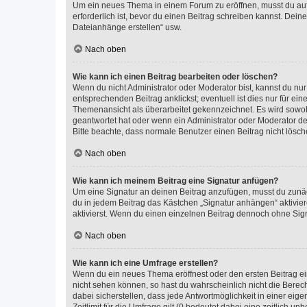
Um ein neues Thema in einem Forum zu eröffnen, musst du auf 
erforderlich ist, bevor du einen Beitrag schreiben kannst. Dein
Dateianhänge erstellen“ usw.
Nach oben
Wie kann ich einen Beitrag bearbeiten oder löschen?
Wenn du nicht Administrator oder Moderator bist, kannst du nu
entsprechenden Beitrag anklickst; eventuell ist dies nur für e
Themenansicht als überarbeitet gekennzeichnet. Es wird sowohl
geantwortet hat oder wenn ein Administrator oder Moderator dein
Bitte beachte, dass normale Benutzer einen Beitrag nicht lösc
Nach oben
Wie kann ich meinem Beitrag eine Signatur anfügen?
Um eine Signatur an deinen Beitrag anzufügen, musst du zunäch
du in jedem Beitrag das Kästchen „Signatur anhängen“ aktivi
aktivierst. Wenn du einen einzelnen Beitrag dennoch ohne Sign
Nach oben
Wie kann ich eine Umfrage erstellen?
Wenn du ein neues Thema eröffnest oder den ersten Beitrag eine
nicht sehen können, so hast du wahrscheinlich nicht die Berec
dabei sicherstellen, dass jede Antwortmöglichkeit in einer ei
Zeitlimit für die Umfrage gilt (0 bedeutet dabei eine zeitlich 