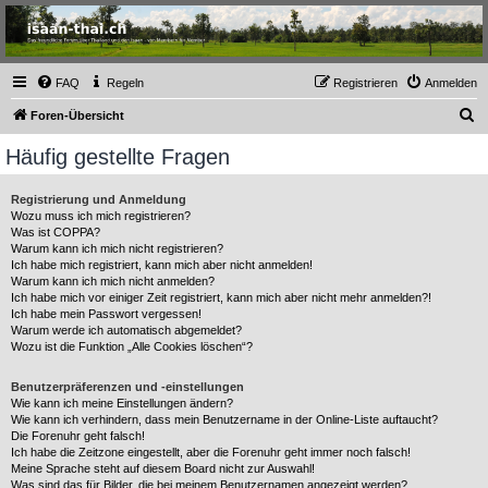
Thailand & Isaan Forum
- isaan-thai.ch
Das freundliche Forum über Thailand und den Isaan - von Membern für Member
FAQ
Regeln
Registrieren
Anmelden
S
Foren-Übersicht
u
Häufig gestellte Fragen
c
h
Registrierung und Anmeldung
Wozu muss ich mich registrieren?
e
Was ist COPPA?
Warum kann ich mich nicht registrieren?
Ich habe mich registriert, kann mich aber nicht anmelden!
Warum kann ich mich nicht anmelden?
Ich habe mich vor einiger Zeit registriert, kann mich aber nicht mehr anmelden?!
Ich habe mein Passwort vergessen!
Warum werde ich automatisch abgemeldet?
Wozu ist die Funktion „Alle Cookies löschen“?
Benutzerpräferenzen und -einstellungen
Wie kann ich meine Einstellungen ändern?
Wie kann ich verhindern, dass mein Benutzername in der Online-Liste auftaucht?
Die Forenuhr geht falsch!
Ich habe die Zeitzone eingestellt, aber die Forenuhr geht immer noch falsch!
Meine Sprache steht auf diesem Board nicht zur Auswahl!
Was sind das für Bilder, die bei meinem Benutzernamen angezeigt werden?