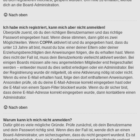
dich an die Board-Administration.
Nach oben
Ich habe mich registriert, kann mich aber nicht anmelden!
Überprüfe zuerst, ob du den richtigen Benutzernamen und das richtige
Passwort eingegeben hast. Wenn diese stimmen, dann gibt es zwei
Möglichkeiten. Wenn
COPPA
aktiviert ist und du angegeben hast, dass du
unter 13 Jahre alt bist, musst du bzw. einer deiner Eltern oder deiner
Erziehungsberechtigten den Anweisungen folgen, die du erhalten hast. Wenn
dies nicht der Fall ist, muss dein Benutzerkonto vielleicht aktiviert werden. Bei
einigen Boards müssen alle neu angemeldeten Mitglieder erst freigeschaltet
werden – entweder musst du dies selbst erledigen oder ein Administrator. Bei
der Registrierung wurde dir mitgeteilt, ob eine Aktivierung nötig ist oder nicht.
Wenn du eine E-Mail erhalten hast, folge den dort enthaltenen Anweisungen.
Ansonsten prüfe, ob du deine E-Mail-Adresse korrekt eingegeben hast oder
die E-Mail von einem Spam-Filter blockiert wurde. Wenn du dir sicher bist,
dass deine E-Mail-Adresse korrekt eingegeben wurde, dann kontaktiere einen
Administrator.
Nach oben
Warum kann ich mich nicht anmelden?
Dafür gibt es viele mögliche Gründe. Prüfe zunächst, ob dein Benutzername
und dein Passwort richtig sind. Wenn dies der Fall ist, wende dich an einen
Board-Administrator, um sicherzugehen, dass du nicht gesperrt wurdest. Es ist
ebenfalls möglich, dass ein Konfigurationsproblem mit der Website vorliegt,