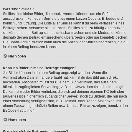
Was sind Smilies?
Smilies sind kleine Bilder, die benutzt werden können, um ein Gefühl
auszudrücken. Für jeden Smilie gibt es einen kurzen Code, z. B. bedeutet :)
fröhlich und :( traurig. Die Liste aller Smilies kannst du beim Verfassen eines
Beitrags sehen. Versuche bitte trotzdem, Smilies nicht zu häufig zu benutzen,
sie können einen Beitrag schnell unlesbar machen und ein Moderator könnte
deshalb deinen Beitrag entsprechend überarbeiten oder gar komplett löschen.
Die Board-Administration kann auch die Anzahl der Smilies begrenzen, die du
in einem Beitrag benutzen kannst.
Nach oben
Kann ich Bilder in meine Beiträge einfügen?
Ja, Bilder können in deinem Beitrag angezeigt werden. Wenn die
Administration Dateianhänge erlaubt hat, kannst du das Bild auch direkt
hochladen. Ansonsten musst du zu einem Bild verlinken, das auf einem
öffentlich zugänglichen Server liegt, z. B. http://www.domain.tld/mein-bild.gif.
Du kannst weder Bilder verlinken, die sich auf deinem eigenen PC befinden
(außer es ist ein öffentlich zugänglicher Server), noch zu Bildern, die nur nach
einer Anmeldung verfügbar sind, z. B. Hotmail- oder Yahoo-Mailboxen, mit
einem Passwort geschützte Seiten usw. Um das Bild anzuzeigen, benutze den
BBCode-Tag „[img]“.
Nach oben
Was sind globale Bekanntmachungen?