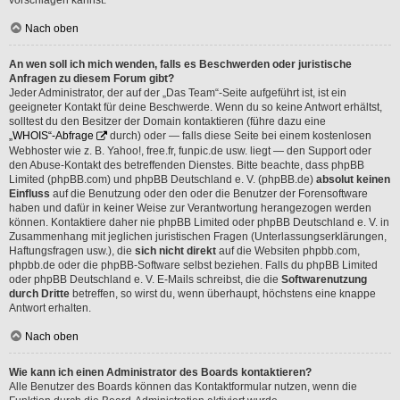
vorschlagen kannst.
Nach oben
An wen soll ich mich wenden, falls es Beschwerden oder juristische
Anfragen zu diesem Forum gibt?
Jeder Administrator, der auf der „Das Team“-Seite aufgeführt ist, ist ein
geeigneter Kontakt für deine Beschwerde. Wenn du so keine Antwort erhältst,
solltest du den Besitzer der Domain kontaktieren (führe dazu eine
„WHOIS“-Abfrage
durch) oder — falls diese Seite bei einem kostenlosen
Webhoster wie z. B. Yahoo!, free.fr, funpic.de usw. liegt — den Support oder
den Abuse-Kontakt des betreffenden Dienstes. Bitte beachte, dass phpBB
Limited (phpBB.com) und phpBB Deutschland e. V. (phpBB.de)
absolut keinen
Einfluss
auf die Benutzung oder den oder die Benutzer der Forensoftware
haben und dafür in keiner Weise zur Verantwortung herangezogen werden
können. Kontaktiere daher nie phpBB Limited oder phpBB Deutschland e. V. in
Zusammenhang mit jeglichen juristischen Fragen (Unterlassungserklärungen,
Haftungsfragen usw.), die
sich nicht direkt
auf die Websiten phpbb.com,
phpbb.de oder die phpBB-Software selbst beziehen. Falls du phpBB Limited
oder phpBB Deutschland e. V. E-Mails schreibst, die die
Softwarenutzung
durch Dritte
betreffen, so wirst du, wenn überhaupt, höchstens eine knappe
Antwort erhalten.
Nach oben
Wie kann ich einen Administrator des Boards kontaktieren?
Alle Benutzer des Boards können das Kontaktformular nutzen, wenn die