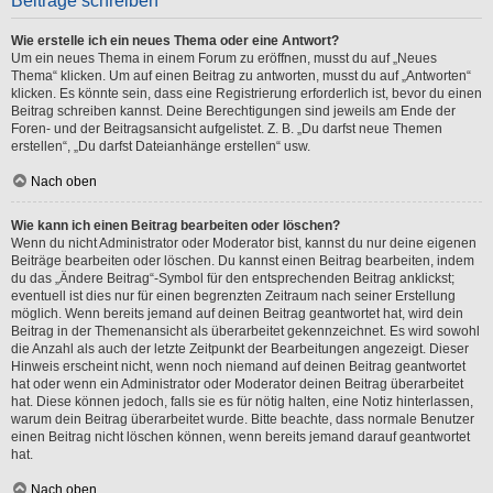
Beiträge schreiben
Wie erstelle ich ein neues Thema oder eine Antwort?
Um ein neues Thema in einem Forum zu eröffnen, musst du auf „Neues
Thema“ klicken. Um auf einen Beitrag zu antworten, musst du auf „Antworten“
klicken. Es könnte sein, dass eine Registrierung erforderlich ist, bevor du einen
Beitrag schreiben kannst. Deine Berechtigungen sind jeweils am Ende der
Foren- und der Beitragsansicht aufgelistet. Z. B. „Du darfst neue Themen
erstellen“, „Du darfst Dateianhänge erstellen“ usw.
Nach oben
Wie kann ich einen Beitrag bearbeiten oder löschen?
Wenn du nicht Administrator oder Moderator bist, kannst du nur deine eigenen
Beiträge bearbeiten oder löschen. Du kannst einen Beitrag bearbeiten, indem
du das „Ändere Beitrag“-Symbol für den entsprechenden Beitrag anklickst;
eventuell ist dies nur für einen begrenzten Zeitraum nach seiner Erstellung
möglich. Wenn bereits jemand auf deinen Beitrag geantwortet hat, wird dein
Beitrag in der Themenansicht als überarbeitet gekennzeichnet. Es wird sowohl
die Anzahl als auch der letzte Zeitpunkt der Bearbeitungen angezeigt. Dieser
Hinweis erscheint nicht, wenn noch niemand auf deinen Beitrag geantwortet
hat oder wenn ein Administrator oder Moderator deinen Beitrag überarbeitet
hat. Diese können jedoch, falls sie es für nötig halten, eine Notiz hinterlassen,
warum dein Beitrag überarbeitet wurde. Bitte beachte, dass normale Benutzer
einen Beitrag nicht löschen können, wenn bereits jemand darauf geantwortet
hat.
Nach oben