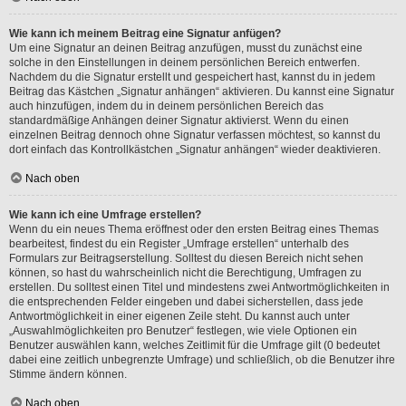
Wie kann ich meinem Beitrag eine Signatur anfügen?
Um eine Signatur an deinen Beitrag anzufügen, musst du zunächst eine
solche in den Einstellungen in deinem persönlichen Bereich entwerfen.
Nachdem du die Signatur erstellt und gespeichert hast, kannst du in jedem
Beitrag das Kästchen „Signatur anhängen“ aktivieren. Du kannst eine Signatur
auch hinzufügen, indem du in deinem persönlichen Bereich das
standardmäßige Anhängen deiner Signatur aktivierst. Wenn du einen
einzelnen Beitrag dennoch ohne Signatur verfassen möchtest, so kannst du
dort einfach das Kontrollkästchen „Signatur anhängen“ wieder deaktivieren.
Nach oben
Wie kann ich eine Umfrage erstellen?
Wenn du ein neues Thema eröffnest oder den ersten Beitrag eines Themas
bearbeitest, findest du ein Register „Umfrage erstellen“ unterhalb des
Formulars zur Beitragserstellung. Solltest du diesen Bereich nicht sehen
können, so hast du wahrscheinlich nicht die Berechtigung, Umfragen zu
erstellen. Du solltest einen Titel und mindestens zwei Antwortmöglichkeiten in
die entsprechenden Felder eingeben und dabei sicherstellen, dass jede
Antwortmöglichkeit in einer eigenen Zeile steht. Du kannst auch unter
„Auswahlmöglichkeiten pro Benutzer“ festlegen, wie viele Optionen ein
Benutzer auswählen kann, welches Zeitlimit für die Umfrage gilt (0 bedeutet
dabei eine zeitlich unbegrenzte Umfrage) und schließlich, ob die Benutzer ihre
Stimme ändern können.
Nach oben