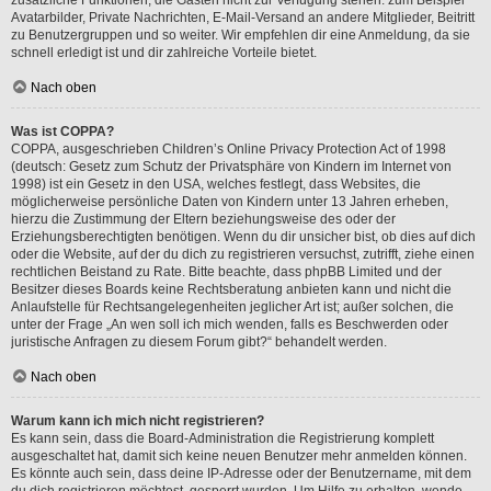
Avatarbilder, Private Nachrichten, E-Mail-Versand an andere Mitglieder, Beitritt
zu Benutzergruppen und so weiter. Wir empfehlen dir eine Anmeldung, da sie
schnell erledigt ist und dir zahlreiche Vorteile bietet.
Nach oben
Was ist COPPA?
COPPA, ausgeschrieben Children’s Online Privacy Protection Act of 1998
(deutsch: Gesetz zum Schutz der Privatsphäre von Kindern im Internet von
1998) ist ein Gesetz in den USA, welches festlegt, dass Websites, die
möglicherweise persönliche Daten von Kindern unter 13 Jahren erheben,
hierzu die Zustimmung der Eltern beziehungsweise des oder der
Erziehungsberechtigten benötigen. Wenn du dir unsicher bist, ob dies auf dich
oder die Website, auf der du dich zu registrieren versuchst, zutrifft, ziehe einen
rechtlichen Beistand zu Rate. Bitte beachte, dass phpBB Limited und der
Besitzer dieses Boards keine Rechtsberatung anbieten kann und nicht die
Anlaufstelle für Rechtsangelegenheiten jeglicher Art ist; außer solchen, die
unter der Frage „An wen soll ich mich wenden, falls es Beschwerden oder
juristische Anfragen zu diesem Forum gibt?“ behandelt werden.
Nach oben
Warum kann ich mich nicht registrieren?
Es kann sein, dass die Board-Administration die Registrierung komplett
ausgeschaltet hat, damit sich keine neuen Benutzer mehr anmelden können.
Es könnte auch sein, dass deine IP-Adresse oder der Benutzername, mit dem
du dich registrieren möchtest, gesperrt wurden. Um Hilfe zu erhalten, wende