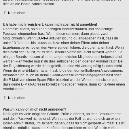
dich an die Board-Administration.
Nach oben
Ich habe mich registriert, kann mich aber nicht anmelden!
Überprüfe zuerst, ob du den richtigen Benutzernamen und das richtige
Passwort eingegeben hast. Wenn diese stimmen, dann gibt es zwei
Möglichkeiten. Wenn
COPPA
aktiviert ist und du angegeben hast, dass du
unter 13 Jahre alt bist, musst du bzw. einer deiner Eltern oder deiner
Erziehungsberechtigten den Anweisungen folgen, die du erhalten hast. Wenn
dies nicht der Fall ist, muss dein Benutzerkonto vielleicht aktiviert werden. Bei
einigen Boards müssen alle neu angemeldeten Mitglieder erst freigeschaltet
werden – entweder musst du dies selbst erledigen oder ein Administrator. Bei
der Registrierung wurde dir mitgeteilt, ob eine Aktivierung nötig ist oder nicht.
Wenn du eine E-Mail erhalten hast, folge den dort enthaltenen Anweisungen.
Ansonsten prüfe, ob du deine E-Mail-Adresse korrekt eingegeben hast oder
die E-Mail von einem Spam-Filter blockiert wurde. Wenn du dir sicher bist,
dass deine E-Mail-Adresse korrekt eingegeben wurde, dann kontaktiere einen
Administrator.
Nach oben
Warum kann ich mich nicht anmelden?
Dafür gibt es viele mögliche Gründe. Prüfe zunächst, ob dein Benutzername
und dein Passwort richtig sind. Wenn dies der Fall ist, wende dich an einen
Board-Administrator, um sicherzugehen, dass du nicht gesperrt wurdest. Es ist
ebenfalls möglich, dass ein Konfigurationsproblem mit der Website vorliegt,