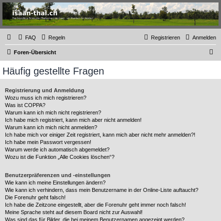
Thailand & Isaan Forum
- isaan-thai.ch
Das freundliche Forum über Thailand und den Isaan - von Membern für Member
FAQ
Regeln
Registrieren
Anmelden
S
Foren-Übersicht
u
Häufig gestellte Fragen
c
h
Registrierung und Anmeldung
Wozu muss ich mich registrieren?
e
Was ist COPPA?
Warum kann ich mich nicht registrieren?
Ich habe mich registriert, kann mich aber nicht anmelden!
Warum kann ich mich nicht anmelden?
Ich habe mich vor einiger Zeit registriert, kann mich aber nicht mehr anmelden?!
Ich habe mein Passwort vergessen!
Warum werde ich automatisch abgemeldet?
Wozu ist die Funktion „Alle Cookies löschen“?
Benutzerpräferenzen und -einstellungen
Wie kann ich meine Einstellungen ändern?
Wie kann ich verhindern, dass mein Benutzername in der Online-Liste auftaucht?
Die Forenuhr geht falsch!
Ich habe die Zeitzone eingestellt, aber die Forenuhr geht immer noch falsch!
Meine Sprache steht auf diesem Board nicht zur Auswahl!
Was sind das für Bilder, die bei meinem Benutzernamen angezeigt werden?