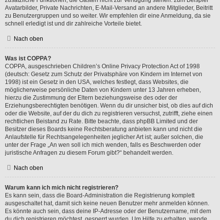
Avatarbilder, Private Nachrichten, E-Mail-Versand an andere Mitglieder, Beitritt
zu Benutzergruppen und so weiter. Wir empfehlen dir eine Anmeldung, da sie
schnell erledigt ist und dir zahlreiche Vorteile bietet.
Nach oben
Was ist COPPA?
COPPA, ausgeschrieben Children’s Online Privacy Protection Act of 1998
(deutsch: Gesetz zum Schutz der Privatsphäre von Kindern im Internet von
1998) ist ein Gesetz in den USA, welches festlegt, dass Websites, die
möglicherweise persönliche Daten von Kindern unter 13 Jahren erheben,
hierzu die Zustimmung der Eltern beziehungsweise des oder der
Erziehungsberechtigten benötigen. Wenn du dir unsicher bist, ob dies auf dich
oder die Website, auf der du dich zu registrieren versuchst, zutrifft, ziehe einen
rechtlichen Beistand zu Rate. Bitte beachte, dass phpBB Limited und der
Besitzer dieses Boards keine Rechtsberatung anbieten kann und nicht die
Anlaufstelle für Rechtsangelegenheiten jeglicher Art ist; außer solchen, die
unter der Frage „An wen soll ich mich wenden, falls es Beschwerden oder
juristische Anfragen zu diesem Forum gibt?“ behandelt werden.
Nach oben
Warum kann ich mich nicht registrieren?
Es kann sein, dass die Board-Administration die Registrierung komplett
ausgeschaltet hat, damit sich keine neuen Benutzer mehr anmelden können.
Es könnte auch sein, dass deine IP-Adresse oder der Benutzername, mit dem
du dich registrieren möchtest, gesperrt wurden. Um Hilfe zu erhalten, wende