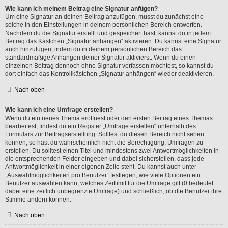
Wie kann ich meinem Beitrag eine Signatur anfügen?
Um eine Signatur an deinen Beitrag anzufügen, musst du zunächst eine
solche in den Einstellungen in deinem persönlichen Bereich entwerfen.
Nachdem du die Signatur erstellt und gespeichert hast, kannst du in jedem
Beitrag das Kästchen „Signatur anhängen“ aktivieren. Du kannst eine Signatur
auch hinzufügen, indem du in deinem persönlichen Bereich das
standardmäßige Anhängen deiner Signatur aktivierst. Wenn du einen
einzelnen Beitrag dennoch ohne Signatur verfassen möchtest, so kannst du
dort einfach das Kontrollkästchen „Signatur anhängen“ wieder deaktivieren.
Nach oben
Wie kann ich eine Umfrage erstellen?
Wenn du ein neues Thema eröffnest oder den ersten Beitrag eines Themas
bearbeitest, findest du ein Register „Umfrage erstellen“ unterhalb des
Formulars zur Beitragserstellung. Solltest du diesen Bereich nicht sehen
können, so hast du wahrscheinlich nicht die Berechtigung, Umfragen zu
erstellen. Du solltest einen Titel und mindestens zwei Antwortmöglichkeiten in
die entsprechenden Felder eingeben und dabei sicherstellen, dass jede
Antwortmöglichkeit in einer eigenen Zeile steht. Du kannst auch unter
„Auswahlmöglichkeiten pro Benutzer“ festlegen, wie viele Optionen ein
Benutzer auswählen kann, welches Zeitlimit für die Umfrage gilt (0 bedeutet
dabei eine zeitlich unbegrenzte Umfrage) und schließlich, ob die Benutzer ihre
Stimme ändern können.
Nach oben