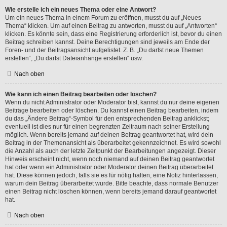
Wie erstelle ich ein neues Thema oder eine Antwort?
Um ein neues Thema in einem Forum zu eröffnen, musst du auf „Neues
Thema“ klicken. Um auf einen Beitrag zu antworten, musst du auf „Antworten“
klicken. Es könnte sein, dass eine Registrierung erforderlich ist, bevor du einen
Beitrag schreiben kannst. Deine Berechtigungen sind jeweils am Ende der
Foren- und der Beitragsansicht aufgelistet. Z. B. „Du darfst neue Themen
erstellen“, „Du darfst Dateianhänge erstellen“ usw.
Nach oben
Wie kann ich einen Beitrag bearbeiten oder löschen?
Wenn du nicht Administrator oder Moderator bist, kannst du nur deine eigenen
Beiträge bearbeiten oder löschen. Du kannst einen Beitrag bearbeiten, indem
du das „Ändere Beitrag“-Symbol für den entsprechenden Beitrag anklickst;
eventuell ist dies nur für einen begrenzten Zeitraum nach seiner Erstellung
möglich. Wenn bereits jemand auf deinen Beitrag geantwortet hat, wird dein
Beitrag in der Themenansicht als überarbeitet gekennzeichnet. Es wird sowohl
die Anzahl als auch der letzte Zeitpunkt der Bearbeitungen angezeigt. Dieser
Hinweis erscheint nicht, wenn noch niemand auf deinen Beitrag geantwortet
hat oder wenn ein Administrator oder Moderator deinen Beitrag überarbeitet
hat. Diese können jedoch, falls sie es für nötig halten, eine Notiz hinterlassen,
warum dein Beitrag überarbeitet wurde. Bitte beachte, dass normale Benutzer
einen Beitrag nicht löschen können, wenn bereits jemand darauf geantwortet
hat.
Nach oben