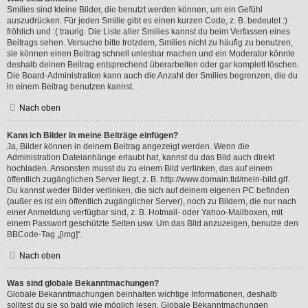
Smilies sind kleine Bilder, die benutzt werden können, um ein Gefühl
auszudrücken. Für jeden Smilie gibt es einen kurzen Code, z. B. bedeutet :)
fröhlich und :( traurig. Die Liste aller Smilies kannst du beim Verfassen eines
Beitrags sehen. Versuche bitte trotzdem, Smilies nicht zu häufig zu benutzen,
sie können einen Beitrag schnell unlesbar machen und ein Moderator könnte
deshalb deinen Beitrag entsprechend überarbeiten oder gar komplett löschen.
Die Board-Administration kann auch die Anzahl der Smilies begrenzen, die du
in einem Beitrag benutzen kannst.
Nach oben
Kann ich Bilder in meine Beiträge einfügen?
Ja, Bilder können in deinem Beitrag angezeigt werden. Wenn die
Administration Dateianhänge erlaubt hat, kannst du das Bild auch direkt
hochladen. Ansonsten musst du zu einem Bild verlinken, das auf einem
öffentlich zugänglichen Server liegt, z. B. http://www.domain.tld/mein-bild.gif.
Du kannst weder Bilder verlinken, die sich auf deinem eigenen PC befinden
(außer es ist ein öffentlich zugänglicher Server), noch zu Bildern, die nur nach
einer Anmeldung verfügbar sind, z. B. Hotmail- oder Yahoo-Mailboxen, mit
einem Passwort geschützte Seiten usw. Um das Bild anzuzeigen, benutze den
BBCode-Tag „[img]“.
Nach oben
Was sind globale Bekanntmachungen?
Globale Bekanntmachungen beinhalten wichtige Informationen, deshalb
solltest du sie so bald wie möglich lesen. Globale Bekanntmachungen