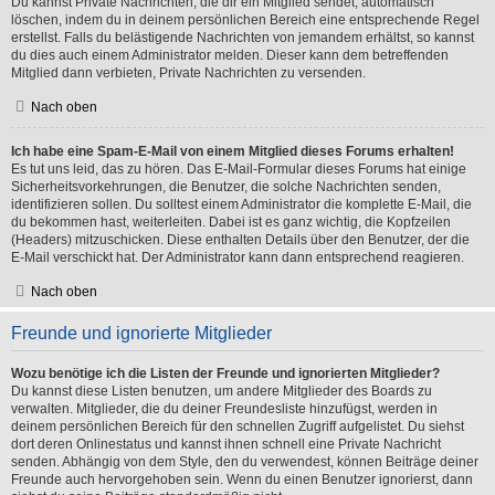
Du kannst Private Nachrichten, die dir ein Mitglied sendet, automatisch
löschen, indem du in deinem persönlichen Bereich eine entsprechende Regel
erstellst. Falls du belästigende Nachrichten von jemandem erhältst, so kannst
du dies auch einem Administrator melden. Dieser kann dem betreffenden
Mitglied dann verbieten, Private Nachrichten zu versenden.
Nach oben
Ich habe eine Spam-E-Mail von einem Mitglied dieses Forums erhalten!
Es tut uns leid, das zu hören. Das E-Mail-Formular dieses Forums hat einige
Sicherheitsvorkehrungen, die Benutzer, die solche Nachrichten senden,
identifizieren sollen. Du solltest einem Administrator die komplette E-Mail, die
du bekommen hast, weiterleiten. Dabei ist es ganz wichtig, die Kopfzeilen
(Headers) mitzuschicken. Diese enthalten Details über den Benutzer, der die
E-Mail verschickt hat. Der Administrator kann dann entsprechend reagieren.
Nach oben
Freunde und ignorierte Mitglieder
Wozu benötige ich die Listen der Freunde und ignorierten Mitglieder?
Du kannst diese Listen benutzen, um andere Mitglieder des Boards zu
verwalten. Mitglieder, die du deiner Freundesliste hinzufügst, werden in
deinem persönlichen Bereich für den schnellen Zugriff aufgelistet. Du siehst
dort deren Onlinestatus und kannst ihnen schnell eine Private Nachricht
senden. Abhängig von dem Style, den du verwendest, können Beiträge deiner
Freunde auch hervorgehoben sein. Wenn du einen Benutzer ignorierst, dann