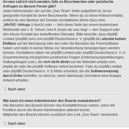
An wen soll ich mich wenden, falls es Beschwerden oder juristische
Anfragen zu diesem Forum gibt?
Jeder Administrator, der auf der „Das Team“-Seite aufgeführt ist, ist ein
geeigneter Kontakt für deine Beschwerde. Wenn du so keine Antwort erhältst,
solltest du den Besitzer der Domain kontaktieren (führe dazu eine
„WHOIS“-Abfrage
durch) oder — falls diese Seite bei einem kostenlosen
Webhoster wie z. B. Yahoo!, free.fr, funpic.de usw. liegt — den Support oder
den Abuse-Kontakt des betreffenden Dienstes. Bitte beachte, dass phpBB
Limited (phpBB.com) und phpBB Deutschland e. V. (phpBB.de)
absolut keinen
Einfluss
auf die Benutzung oder den oder die Benutzer der Forensoftware
haben und dafür in keiner Weise zur Verantwortung herangezogen werden
können. Kontaktiere daher nie phpBB Limited oder phpBB Deutschland e. V. in
Zusammenhang mit jeglichen juristischen Fragen (Unterlassungserklärungen,
Haftungsfragen usw.), die
sich nicht direkt
auf die Websiten phpbb.com,
phpbb.de oder die phpBB-Software selbst beziehen. Falls du phpBB Limited
oder phpBB Deutschland e. V. E-Mails schreibst, die die
Softwarenutzung
durch Dritte
betreffen, so wirst du, wenn überhaupt, höchstens eine knappe
Antwort erhalten.
Nach oben
Wie kann ich einen Administrator des Boards kontaktieren?
Alle Benutzer des Boards können das Kontaktformular nutzen, wenn die
Funktion durch die Board-Administration aktiviert wurde.
Mitglieder des Boards können zusätzlich den Link „Das Team“ verwenden.
Nach oben