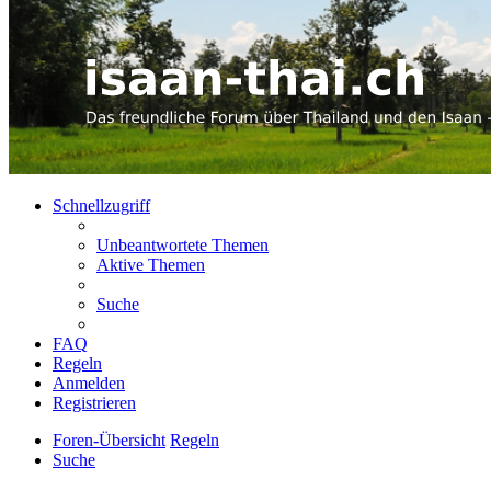
Schnellzugriff
Unbeantwortete Themen
Aktive Themen
Suche
FAQ
Regeln
Anmelden
Registrieren
Foren-Übersicht
Regeln
Suche