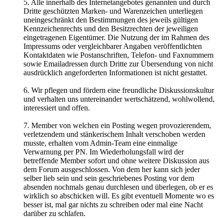
5. Alle innerhalb des Internetangebotes genannten und durch
Dritte geschützten Marken- und Warenzeichen unterliegen
uneingeschränkt den Bestimmungen des jeweils gültigen
Kennzeichenrechts und den Besitzrechten der jeweiligen
eingetragenen Eigentümer. Die Nutzung der im Rahmen des
Impressums oder vergleichbarer Angaben veröffentlichten
Kontaktdaten wie Postanschriften, Telefon- und Faxnummern
sowie Emailadressen durch Dritte zur Übersendung von nicht
ausdrücklich angeforderten Informationen ist nicht gestattet.
6. Wir pflegen und fördern eine freundliche Diskussionskultur
und verhalten uns untereinander wertschätzend, wohlwollend,
interessiert und offen.
7. Member von welchen ein Posting wegen provozierendem,
verletzendem und stänkerischem Inhalt verschoben werden
musste, erhalten vom Admin-Team eine einmalige
Verwarnung per PN. Im Wiederholungsfall wird der
betreffende Member sofort und ohne weitere Diskussion aus
dem Forum ausgeschlossen. Von dem her kann sich jeder
selber lieb sein und sein geschriebenes Posting vor dem
absenden nochmals genau durchlesen und überlegen, ob er es
wirklich so abschicken will. Es gibt eventuell Momente wo es
besser ist, mal gar nichts zu schreiben oder mal eine Nacht
darüber zu schlafen.