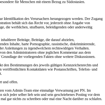
sbesondere für Menschen mit einem Bezug zu Südostasien.
 zur Identifikation des Verursachers herangezogen werden. Der Zugang
ration behält sich das Recht vor, jederzeit ohne Angabe von
ge, die werblichen, strafbaren, beleidigenden oder anderweitig
nhaltleere Beiträge, Beiträge, die darauf abzielen,
den Inhalte, harte Pornographie, rassistische, diskriminierende,
oder Anleitungen zu irgendwelchem rechtswidrigen Verhalten.
en von den Administratoren ohne jeglichen Kommentar aus dem
 auf Grundlage der vorliegenden Fakten ohne weitere Diskussionen.
änkt den Bestimmungen des jeweils gültigen Kennzeichenrechts und
veröffentlichten Kontaktdaten wie Postanschriften, Telefon- und
t.
rt und offen.
alten vom Admin-Team eine einmalige Verwarnung per PN. Im
ich jeder selber lieb sein und sein geschriebenes Posting vor dem
mal gar nichts zu schreiben oder mal eine Nacht darüber zu schlafen.