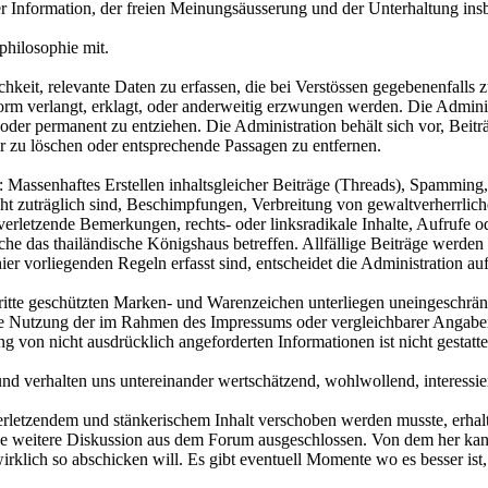
r Information, der freien Meinungsäusserung und der Unterhaltung in
hilosophie mit.
keit, relevante Daten zu erfassen, die bei Verstössen gegebenenfalls
m verlangt, erklagt, oder anderweitig erzwungen werden. Die Administ
er permanent zu entziehen. Die Administration behält sich vor, Beiträ
r zu löschen oder entsprechende Passagen zu entfernen.
Massenhaftes Erstellen inhaltsgleicher Beiträge (Threads), Spamming, i
t zuträglich sind, Beschimpfungen, Verbreitung von gewaltverherrlichen
erletzende Bemerkungen, rechts- oder linksradikale Inhalte, Aufrufe 
lche das thailändische Königshaus betreffen. Allfällige Beiträge werd
 hier vorliegenden Regeln erfasst sind, entscheidet die Administration
Dritte geschützten Marken- und Warenzeichen unterliegen uneingeschr
ie Nutzung der im Rahmen des Impressums oder vergleichbarer Angaben 
on nicht ausdrücklich angeforderten Informationen ist nicht gestatte
und verhalten uns untereinander wertschätzend, wohlwollend, interessie
rletzendem und stänkerischem Inhalt verschoben werden musste, erh
e weitere Diskussion aus dem Forum ausgeschlossen. Von dem her kann s
klich so abschicken will. Es gibt eventuell Momente wo es besser ist, 