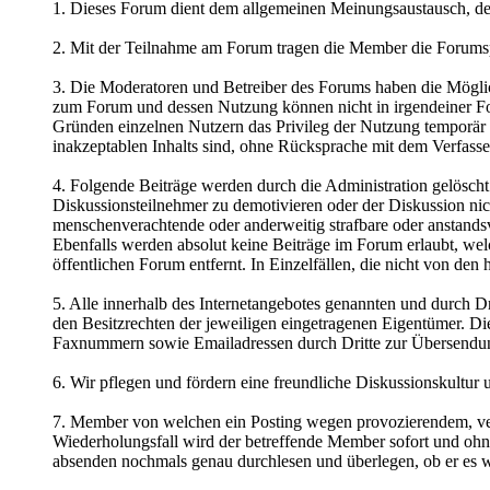
1. Dieses Forum dient dem allgemeinen Meinungsaustausch, de
2. Mit der Teilnahme am Forum tragen die Member die Forumsp
3. Die Moderatoren und Betreiber des Forums haben die Möglich
zum Forum und dessen Nutzung können nicht in irgendeiner For
Gründen einzelnen Nutzern das Privileg der Nutzung temporär od
inakzeptablen Inhalts sind, ohne Rücksprache mit dem Verfasse
4. Folgende Beiträge werden durch die Administration gelöscht: 
Diskussionsteilnehmer zu demotivieren oder der Diskussion nich
menschenverachtende oder anderweitig strafbare oder anstandsv
Ebenfalls werden absolut keine Beiträge im Forum erlaubt, we
öffentlichen Forum entfernt. In Einzelfällen, die nicht von den
5. Alle innerhalb des Internetangebotes genannten und durch 
den Besitzrechten der jeweiligen eingetragenen Eigentümer. D
Faxnummern sowie Emailadressen durch Dritte zur Übersendung v
6. Wir pflegen und fördern eine freundliche Diskussionskultur 
7. Member von welchen ein Posting wegen provozierendem, ve
Wiederholungsfall wird der betreffende Member sofort und ohn
absenden nochmals genau durchlesen und überlegen, ob er es wir