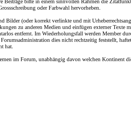
 Beiträge bitte in einem sinnvollen Rahmen die Zitatfunk
 Grossschreibung oder Farbwahl hervorheben.
d Bilder (oder korrekt verlinkte und mit Urheberrechtsan
linkungen zu anderen Medien und einfügen externer Texte mi
rlos entfernt. Im Wiederholungsfall werden Member durc
rumsadministration dies nicht rechtzeitig feststellt, haftet
t hat.
 Themen im Forum, unabhängig davon welchen Kontinent die