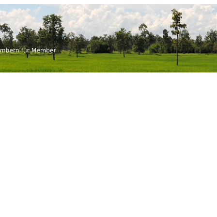
-thai.ch
 für Member