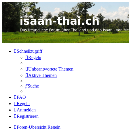
Thailand & Isaan Forum - isaan
Das freundliche Forum über Thailand und den Isaan - von Membern
Zum Inhalt
Schnellzugriff
Regeln
Unbeantwortete Themen
Aktive Themen
Suche
FAQ
Regeln
Anmelden
Registrieren
Foren-Übersicht
Regeln