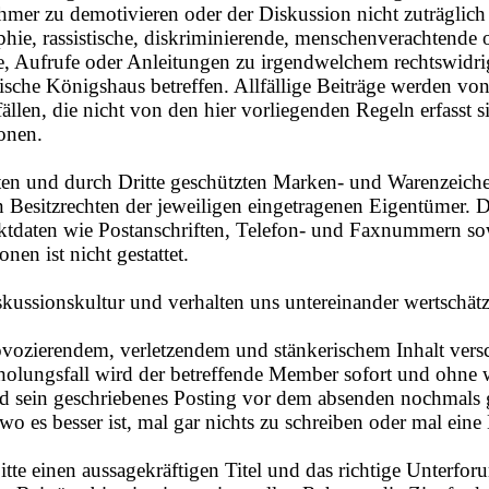
nehmer zu demotivieren oder der Diskussion nicht zuträgli
phie, rassistische, diskriminierende, menschenverachtende 
te, Aufrufe oder Anleitungen zu irgendwelchem rechtswidri
dische Königshaus betreffen. Allfällige Beiträge werden 
ällen, die nicht von den hier vorliegenden Regeln erfasst 
onen.
nnten und durch Dritte geschützten Marken- und Warenzeic
en Besitzrechten der jeweiligen eingetragenen Eigentümer
aktdaten wie Postanschriften, Telefon- und Faxnummern so
nen ist nicht gestattet.
skussionskultur und verhalten uns untereinander wertschätz
vozierendem, verletzendem und stänkerischem Inhalt ve
olungsfall wird der betreffende Member sofort und ohne 
und sein geschriebenes Posting vor dem absenden nochmals 
o es besser ist, mal gar nichts zu schreiben oder mal eine
itte einen aussagekräftigen Titel und das richtige Unterfor