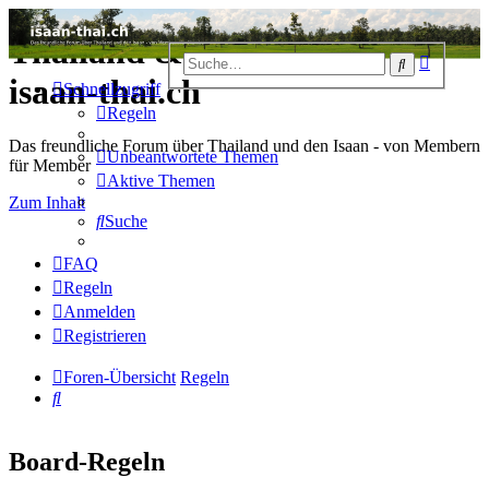
Thailand & Isaan Forum -
Erweiter
Suche
Suche
isaan-thai.ch
Schnellzugriff
Regeln
Das freundliche Forum über Thailand und den Isaan - von Membern
Unbeantwortete Themen
für Member
Aktive Themen
Zum Inhalt
Suche
FAQ
Regeln
Anmelden
Registrieren
Foren-Übersicht
Regeln
Suche
Board-Regeln