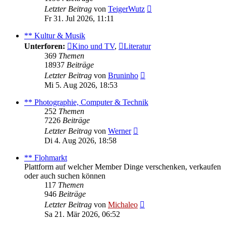
Neuester
Letzter Beitrag
von
TeigerWutz
Beitrag
Fr 31. Jul 2026, 11:11
** Kultur & Musik
Unterforen:
Kino und TV
,
Literatur
369
Themen
18937
Beiträge
Neuester
Letzter Beitrag
von
Bruninho
Beitrag
Mi 5. Aug 2026, 18:53
** Photographie, Computer & Technik
252
Themen
7226
Beiträge
Neuester
Letzter Beitrag
von
Werner
Beitrag
Di 4. Aug 2026, 18:58
** Flohmarkt
Plattform auf welcher Member Dinge verschenken, verkaufen
oder auch suchen können
117
Themen
946
Beiträge
Neuester
Letzter Beitrag
von
Michaleo
Beitrag
Sa 21. Mär 2026, 06:52