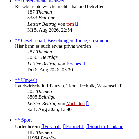
** Reiseberichte weltweit
Reiseberichte welche nicht Thailand betreffen
187
Themen
8383
Beiträge
Neuester
Letzter Beitrag
von
tom
Beitrag
Mi 5. Aug 2026, 22:54
** Gesellschaft, Beziehungen, Liebe, Gesundheit
Hier kann es auch etwas privat werden
287
Themen
20564
Beiträge
Neuester
Letzter Beitrag
von
Boebes
Beitrag
Do 6. Aug 2026, 03:30
** Umwelt
Landwirtschaft, Pflanzen, Tiere, Technik, Wissenschaft
202
Themen
8505
Beiträge
Neuester
Letzter Beitrag
von
Michaleo
Beitrag
Sa 1. Aug 2026, 12:49
** Sport
Unterforen:
Fussball
,
Formel 1
,
Sport in Thailand
187
Themen
11964
Beiträge