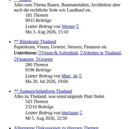
Alles zum Thema Bauen, Baumaterialien, Architektur aber
auch die rechtliche Seite wie Landkauf etc.
181
Themen
8933
Beiträge
Neuester
Letzter Beitrag
von
Werner
Beitrag
Mo 3. Aug 2026, 15:10
** Bürokratie Thailand
Papierkram, Visum, Gesetze, Steuern, Finanzen etc.
Unterforen:
Visum & Aufenthalt
,
Arbeiten in Thailand
,
Finanzen
,
Gesetze
280
Themen
9196
Beiträge
Neuester
Letzter Beitrag
von
Marc_de
Beitrag
Mo 20. Jul 2026, 19:06
** Austauschplattform Thailand
Alles zu Thailand, was sonst nirgends Platz findet
543
Themen
23210
Beiträge
Neuester
Letzter Beitrag
von
bigchang
Beitrag
Mi 5. Aug 2026, 22:59
Allgemeine Diskussionen zu diversen Themen