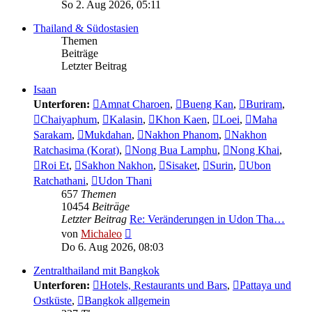
Beitrag
So 2. Aug 2026, 05:11
Thailand & Südostasien
Themen
Beiträge
Letzter Beitrag
Isaan
Unterforen:
Amnat Charoen
,
Bueng Kan
,
Buriram
,
Chaiyaphum
,
Kalasin
,
Khon Kaen
,
Loei
,
Maha
Sarakam
,
Mukdahan
,
Nakhon Phanom
,
Nakhon
Ratchasima (Korat)
,
Nong Bua Lamphu
,
Nong Khai
,
Roi Et
,
Sakhon Nakhon
,
Sisaket
,
Surin
,
Ubon
Ratchathani
,
Udon Thani
657
Themen
10454
Beiträge
Letzter Beitrag
Re: Veränderungen in Udon Tha…
Neuester
von
Michaleo
Beitrag
Do 6. Aug 2026, 08:03
Zentralthailand mit Bangkok
Unterforen:
Hotels, Restaurants und Bars
,
Pattaya und
Ostküste
,
Bangkok allgemein