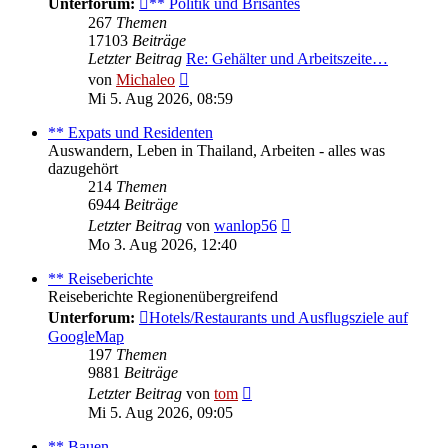
Unterforum:
** Politik und Brisantes
267
Themen
17103
Beiträge
Letzter Beitrag
Re: Gehälter und Arbeitszeite…
Neuester
von
Michaleo
Beitrag
Mi 5. Aug 2026, 08:59
** Expats und Residenten
Auswandern, Leben in Thailand, Arbeiten - alles was
dazugehört
214
Themen
6944
Beiträge
Neuester
Letzter Beitrag
von
wanlop56
Beitrag
Mo 3. Aug 2026, 12:40
** Reiseberichte
Reiseberichte Regionenübergreifend
Unterforum:
Hotels/Restaurants und Ausflugsziele auf
GoogleMap
197
Themen
9881
Beiträge
Neuester
Letzter Beitrag
von
tom
Beitrag
Mi 5. Aug 2026, 09:05
** Bauen