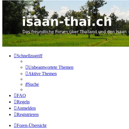
Schnellzugriff
Unbeantwortete Themen
Aktive Themen
Suche
FAQ
Regeln
Anmelden
Registrieren
Foren-Übersicht