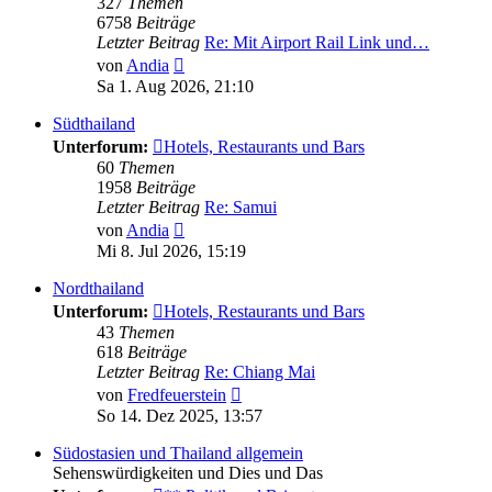
327
Themen
6758
Beiträge
Letzter Beitrag
Re: Mit Airport Rail Link und…
Neuester
von
Andia
Beitrag
Sa 1. Aug 2026, 21:10
Südthailand
Unterforum:
Hotels, Restaurants und Bars
60
Themen
1958
Beiträge
Letzter Beitrag
Re: Samui
Neuester
von
Andia
Beitrag
Mi 8. Jul 2026, 15:19
Nordthailand
Unterforum:
Hotels, Restaurants und Bars
43
Themen
618
Beiträge
Letzter Beitrag
Re: Chiang Mai
Neuester
von
Fredfeuerstein
Beitrag
So 14. Dez 2025, 13:57
Südostasien und Thailand allgemein
Sehenswürdigkeiten und Dies und Das