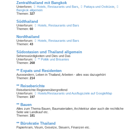
Zentralthailand mit Bangkok
Unterforen:
Hotels, Restaurants und Bars
,
Pattaya und Ostküste
,
Bangkok allgemein
Themen:
327
Südthailand
Unterforum:
Hotels, Restaurants und Bars
Themen:
60
Nordthailand
Unterforum:
Hotels, Restaurants und Bars
Themen:
43
Südostasien und Thailand allgemein
Sehenswürdigkeiten und Dies und Das
Unterforum:
** Politik und Brisantes
Themen:
268
** Expats und Residenten
Auswandern, Leben in Thailand, Arbeiten - alles was dazugehört
Themen:
214
** Reiseberichte
Reiseberichte Regionenübergreifend
Unterforum:
Hotels/Restaurants und Ausflugsziele auf GoogleMap
Themen:
197
** Bauen
Alles zum Thema Bauen, Baumaterialien, Architektur aber auch die rechtliche
Seite wie Landkauf etc.
Themen:
181
** Bürokratie Thailand
Papierkram, Visum, Gesetze, Steuern, Finanzen etc.