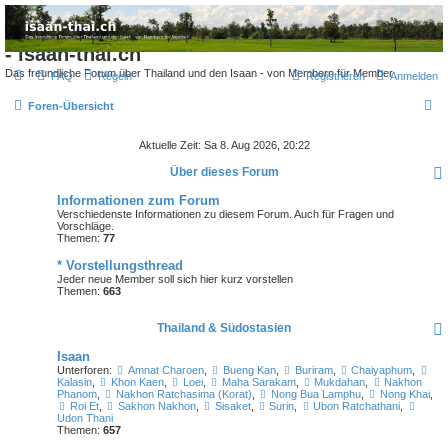
Thailand & Isaan Forum
- isaan-thai.ch
Das freundliche Forum über Thailand und den Isaan - von Membern für Member
FAQ
Regeln
Registrieren
Anmelden
S
Foren-Übersicht
u
Aktuelle Zeit: Sa 8. Aug 2026, 20:22
c
Über dieses Forum
h
Informationen zum Forum
e
Verschiedenste Informationen zu diesem Forum. Auch für Fragen und
Vorschläge.
Themen:
77
* Vorstellungsthread
Jeder neue Member soll sich hier kurz vorstellen
Themen:
663
Thailand & Südostasien
Isaan
Unterforen:
Amnat Charoen
,
Bueng Kan
,
Buriram
,
Chaiyaphum
,
Kalasin
,
Khon Kaen
,
Loei
,
Maha Sarakam
,
Mukdahan
,
Nakhon
Phanom
,
Nakhon Ratchasima (Korat)
,
Nong Bua Lamphu
,
Nong Khai
,
Roi Et
,
Sakhon Nakhon
,
Sisaket
,
Surin
,
Ubon Ratchathani
,
Udon Thani
Themen:
657