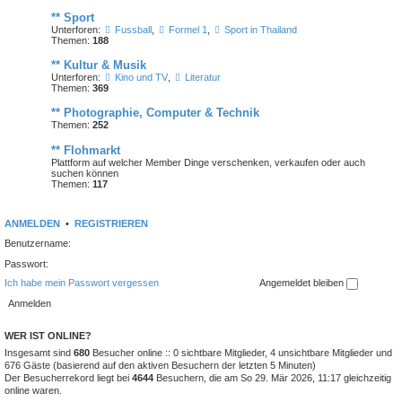
** Sport
Unterforen:
Fussball
,
Formel 1
,
Sport in Thailand
Themen:
188
** Kultur & Musik
Unterforen:
Kino und TV
,
Literatur
Themen:
369
** Photographie, Computer & Technik
Themen:
252
** Flohmarkt
Plattform auf welcher Member Dinge verschenken, verkaufen oder auch
suchen können
Themen:
117
ANMELDEN
•
REGISTRIEREN
Benutzername:
Passwort:
Ich habe mein Passwort vergessen
Angemeldet bleiben
WER IST ONLINE?
Insgesamt sind
680
Besucher online :: 0 sichtbare Mitglieder, 4 unsichtbare Mitglieder und
676 Gäste (basierend auf den aktiven Besuchern der letzten 5 Minuten)
Der Besucherrekord liegt bei
4644
Besuchern, die am So 29. Mär 2026, 11:17 gleichzeitig
online waren.