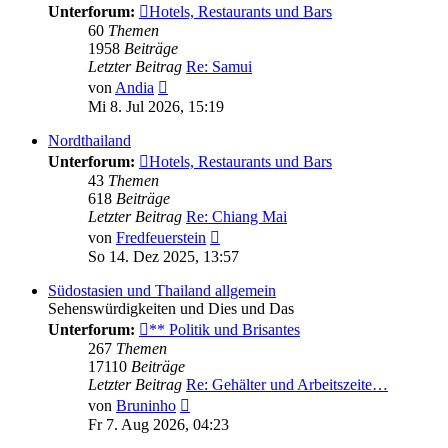
Unterforum:
Hotels, Restaurants und Bars
60
Themen
1958
Beiträge
Letzter Beitrag
Re: Samui
Neuester
von
Andia
Beitrag
Mi 8. Jul 2026, 15:19
Nordthailand
Unterforum:
Hotels, Restaurants und Bars
43
Themen
618
Beiträge
Letzter Beitrag
Re: Chiang Mai
Neuester
von
Fredfeuerstein
Beitrag
So 14. Dez 2025, 13:57
Südostasien und Thailand allgemein
Sehenswürdigkeiten und Dies und Das
Unterforum:
** Politik und Brisantes
267
Themen
17110
Beiträge
Letzter Beitrag
Re: Gehälter und Arbeitszeite…
Neuester
von
Bruninho
Beitrag
Fr 7. Aug 2026, 04:23