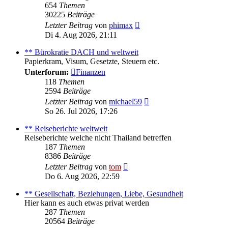
654
Themen
30225
Beiträge
Neuester
Letzter Beitrag
von
phimax
Beitrag
Di 4. Aug 2026, 21:11
** Bürokratie DACH und weltweit
Papierkram, Visum, Gesetzte, Steuern etc.
Unterforum:
Finanzen
118
Themen
2594
Beiträge
Neuester
Letzter Beitrag
von
michael59
Beitrag
So 26. Jul 2026, 17:26
** Reiseberichte weltweit
Reiseberichte welche nicht Thailand betreffen
187
Themen
8386
Beiträge
Neuester
Letzter Beitrag
von
tom
Beitrag
Do 6. Aug 2026, 22:59
** Gesellschaft, Beziehungen, Liebe, Gesundheit
Hier kann es auch etwas privat werden
287
Themen
20564
Beiträge