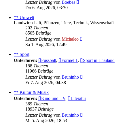
Neuester
Letzter Beitrag
von
Boebes
Beitrag
Do 6. Aug 2026, 03:30
** Umwelt
Landwirtschaft, Pflanzen, Tiere, Technik, Wissenschaft
202
Themen
8505
Beiträge
Neuester
Letzter Beitrag
von
Michaleo
Beitrag
Sa 1. Aug 2026, 12:49
** Sport
Unterforen:
Fussball
,
Formel 1
,
Sport in Thailand
188
Themen
11966
Beiträge
Neuester
Letzter Beitrag
von
Bruninho
Beitrag
Fr 7. Aug 2026, 04:38
** Kultur & Musik
Unterforen:
Kino und TV
,
Literatur
369
Themen
18937
Beiträge
Neuester
Letzter Beitrag
von
Bruninho
Beitrag
Mi 5. Aug 2026, 18:53