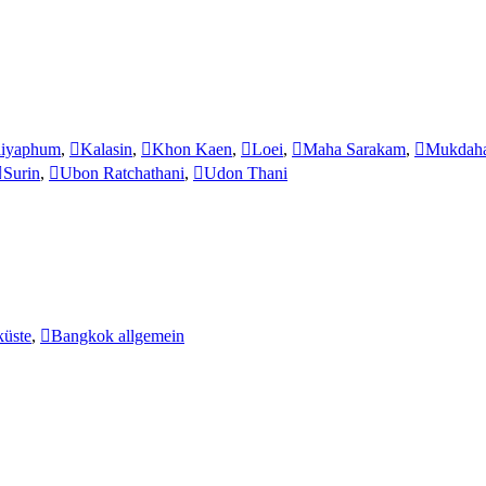
iyaphum
,
Kalasin
,
Khon Kaen
,
Loei
,
Maha Sarakam
,
Mukdah
Surin
,
Ubon Ratchathani
,
Udon Thani
küste
,
Bangkok allgemein