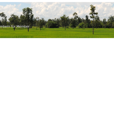
-thai.ch
 für Member