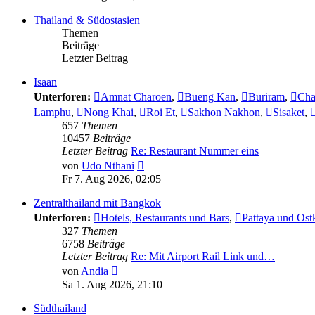
Thailand & Südostasien
Themen
Beiträge
Letzter Beitrag
Isaan
Unterforen:
Amnat Charoen
,
Bueng Kan
,
Buriram
,
Cha
Lamphu
,
Nong Khai
,
Roi Et
,
Sakhon Nakhon
,
Sisaket
,
657
Themen
10457
Beiträge
Letzter Beitrag
Re: Restaurant Nummer eins
Neuester
von
Udo Nthani
Beitrag
Fr 7. Aug 2026, 02:05
Zentralthailand mit Bangkok
Unterforen:
Hotels, Restaurants und Bars
,
Pattaya und Ost
327
Themen
6758
Beiträge
Letzter Beitrag
Re: Mit Airport Rail Link und…
Neuester
von
Andia
Beitrag
Sa 1. Aug 2026, 21:10
Südthailand