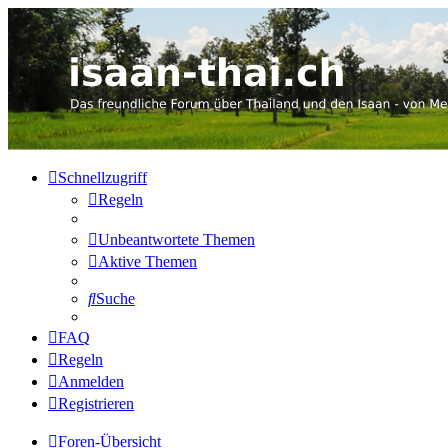
Thailand & Isaan Forum - isaan
Das freundliche Forum über Thailand und den Isaan - von Membern
Zum Inhalt
Schnellzugriff
Regeln
Unbeantwortete Themen
Aktive Themen
Suche
FAQ
Regeln
Anmelden
Registrieren
Foren-Übersicht