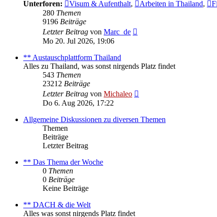
Unterforen:
Visum & Aufenthalt
,
Arbeiten in Thailand
,
F
280
Themen
9196
Beiträge
Neuester
Letzter Beitrag
von
Marc_de
Beitrag
Mo 20. Jul 2026, 19:06
** Austauschplattform Thailand
Alles zu Thailand, was sonst nirgends Platz findet
543
Themen
23212
Beiträge
Neuester
Letzter Beitrag
von
Michaleo
Beitrag
Do 6. Aug 2026, 17:22
Allgemeine Diskussionen zu diversen Themen
Themen
Beiträge
Letzter Beitrag
** Das Thema der Woche
0
Themen
0
Beiträge
Keine Beiträge
** DACH & die Welt
Alles was sonst nirgends Platz findet