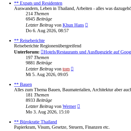
** Expats und Residenten
Auswandern, Leben in Thailand, Arbeiten - alles was dazugehö
214
Themen
6945
Beiträge
Neuester
Letzter Beitrag
von
Khun Hans
Beitrag
Do 6. Aug 2026, 08:57
** Reiseberichte
Reiseberichte Regionenübergreifend
Unterforum:
Hotels/Restaurants und Ausflugsziele auf Goo
197
Themen
9881
Beiträge
Neuester
Letzter Beitrag
von
tom
Beitrag
Mi 5. Aug 2026, 09:05
** Bauen
Alles zum Thema Bauen, Baumaterialien, Architektur aber auch 
181
Themen
8933
Beiträge
Neuester
Letzter Beitrag
von
Werner
Beitrag
Mo 3. Aug 2026, 15:10
** Bürokratie Thailand
Papierkram, Visum, Gesetze, Steuern, Finanzen etc.