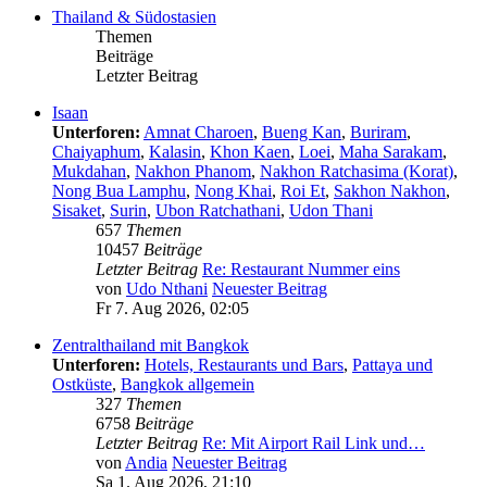
Thailand & Südostasien
Themen
Beiträge
Letzter Beitrag
Isaan
Unterforen:
Amnat Charoen
,
Bueng Kan
,
Buriram
,
Chaiyaphum
,
Kalasin
,
Khon Kaen
,
Loei
,
Maha Sarakam
,
Mukdahan
,
Nakhon Phanom
,
Nakhon Ratchasima (Korat)
,
Nong Bua Lamphu
,
Nong Khai
,
Roi Et
,
Sakhon Nakhon
,
Sisaket
,
Surin
,
Ubon Ratchathani
,
Udon Thani
657
Themen
10457
Beiträge
Letzter Beitrag
Re: Restaurant Nummer eins
von
Udo Nthani
Neuester Beitrag
Fr 7. Aug 2026, 02:05
Zentralthailand mit Bangkok
Unterforen:
Hotels, Restaurants und Bars
,
Pattaya und
Ostküste
,
Bangkok allgemein
327
Themen
6758
Beiträge
Letzter Beitrag
Re: Mit Airport Rail Link und…
von
Andia
Neuester Beitrag
Sa 1. Aug 2026, 21:10