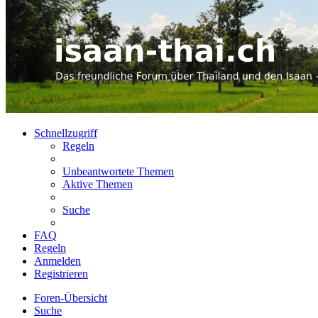
Schnellzugriff
Regeln
Unbeantwortete Themen
Aktive Themen
Suche
FAQ
Regeln
Anmelden
Registrieren
Foren-Übersicht
Suche