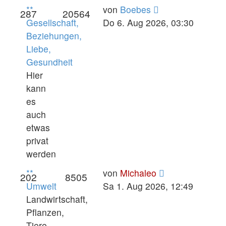
Neuester
**
von
Boebes
287
20564
Beitrag
Gesellschaft,
Do 6. Aug 2026, 03:30
Beziehungen,
Liebe,
Gesundheit
Hier
kann
es
auch
etwas
privat
werden
Neuester
**
von
Michaleo
202
8505
Beitrag
Umwelt
Sa 1. Aug 2026, 12:49
Landwirtschaft,
Pflanzen,
Tiere,