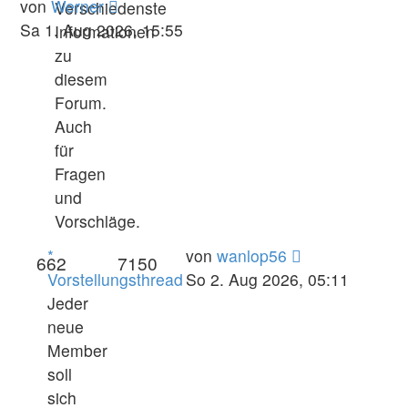
Neuester
von
Werner
Verschiedenste
Beitrag
Sa 1. Aug 2026, 15:55
Informationen
zu
diesem
Forum.
Auch
für
Fragen
und
Vorschläge.
Neuester
*
von
wanlop56
662
7150
Beitrag
Vorstellungsthread
So 2. Aug 2026, 05:11
Jeder
neue
Member
soll
sich