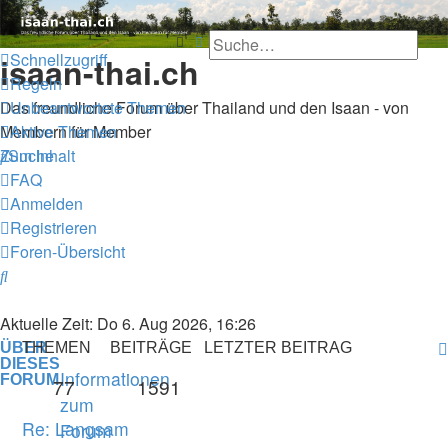
Thailand & Isaan Forum -
Suche
Erweiterte Suche
Schnellzugriff
isaan-thai.ch
Regeln
Unbeantwortete Themen
Das freundliche Forum über Thailand und den Isaan - von
Aktive Themen
Membern für Member
Suche
Zum Inhalt
FAQ
Anmelden
Registrieren
Foren-Übersicht
Suche
Aktuelle Zeit: Do 6. Aug 2026, 16:26
ÜBER
THEMEN
BEITRÄGE
LETZTER BEITRAG
DIESES
Informationen
FORUM
77
1591
zum
Re: Langsam
Forum