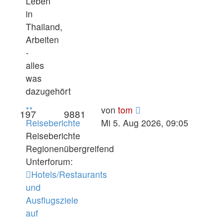
Leben
in
Thailand,
Arbeiten
-
alles
was
dazugehört
Neuester
**
von
tom
197
9881
Beitrag
Reiseberichte
Mi 5. Aug 2026, 09:05
Reiseberichte
Regionenübergreifend
Unterforum:
Hotels/Restaurants
und
Ausflugsziele
auf