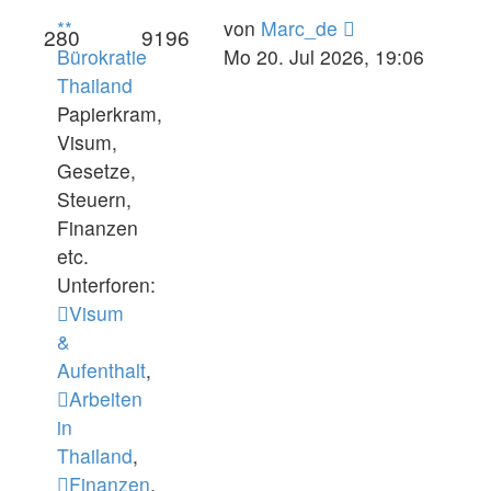
Neuester
**
von
Marc_de
280
9196
Beitrag
Bürokratie
Mo 20. Jul 2026, 19:06
Thailand
Papierkram,
Visum,
Gesetze,
Steuern,
Finanzen
etc.
Unterforen:
Visum
&
Aufenthalt
,
Arbeiten
in
Thailand
,
Finanzen
,