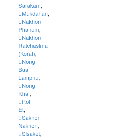
Sarakam
,
Mukdahan
,
Nakhon
Phanom
,
Nakhon
Ratchasima
(Korat)
,
Nong
Bua
Lamphu
,
Nong
Khai
,
Roi
Et
,
Sakhon
Nakhon
,
Sisaket
,