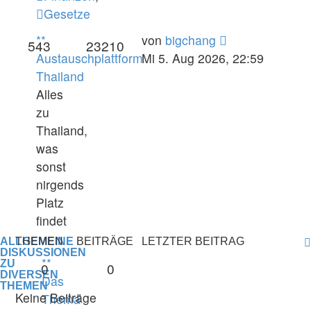
Gesetze
Neuester
**
von
bigchang
543
23210
Beitrag
Austauschplattform
Mi 5. Aug 2026, 22:59
Thailand
Alles
zu
Thailand,
was
sonst
nirgends
Platz
findet
ALLGEMEINE
THEMEN
BEITRÄGE
LETZTER BEITRAG
DISKUSSIONEN
**
ZU
0
0
DIVERSEN
Das
THEMEN
Keine Beiträge
Thema