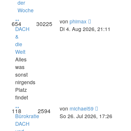
der
Woche
Neuester
**
von
phimax
654
30225
Beitrag
DACH
Di 4. Aug 2026, 21:11
&
die
Welt
Alles
was
sonst
nirgends
Platz
findet
Neuester
**
von
michael59
118
2594
Beitrag
Bürokratie
So 26. Jul 2026, 17:26
DACH