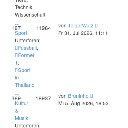
Technik,
Wissenschaft
Neuester
**
von
TeigerWutz
187
11964
Beitrag
Sport
Fr 31. Jul 2026, 11:11
Unterforen:
Fussball
,
Formel
1
,
Sport
in
Thailand
Neuester
**
von
Bruninho
369
18937
Beitrag
Kultur
Mi 5. Aug 2026, 18:53
&
Musik
Unterforen: