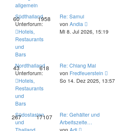
allgemein
Südthailand
Re: Samui
60
1958
Neuester
Unterforum:
von
Andia
Beitrag
Hotels,
Mi 8. Jul 2026, 15:19
Restaurants
und
Bars
Nordthailand
Re: Chiang Mai
43
618
Neuester
Unterforum:
von
Fredfeuerstein
Beitrag
Hotels,
So 14. Dez 2025, 13:57
Restaurants
und
Bars
Südostasien
Re: Gehälter und
267
17107
und
Arbeitszeite…
Neuester
Thailand
von
Adi