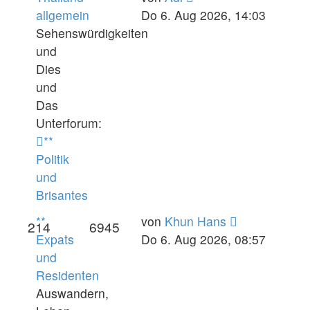
Beitrag
allgemein
Do 6. Aug 2026, 14:03
Sehenswürdigkeiten
und
Dies
und
Das
Unterforum:
**
Politik
und
Brisantes
Neuester
**
von
Khun Hans
214
6945
Beitrag
Expats
Do 6. Aug 2026, 08:57
und
Residenten
Auswandern,