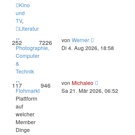
Kino
und
TV
,
Literatur
Neuester
**
von
Werner
252
7226
Beitrag
Photographie,
Di 4. Aug 2026, 18:58
Computer
&
Technik
Neuester
**
von
Michaleo
117
946
Beitrag
Flohmarkt
Sa 21. Mär 2026, 06:52
Plattform
auf
welcher
Member
Dinge