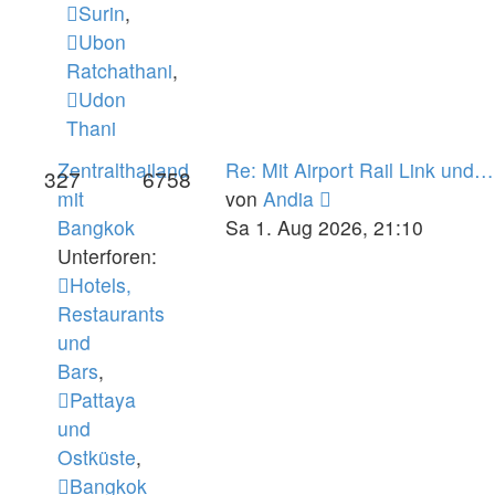
Surin
,
Ubon
Ratchathani
,
Udon
Thani
Zentralthailand
Re: Mit Airport Rail Link und…
327
6758
Neuester
mit
von
Andia
Beitrag
Bangkok
Sa 1. Aug 2026, 21:10
Unterforen:
Hotels,
Restaurants
und
Bars
,
Pattaya
und
Ostküste
,
Bangkok