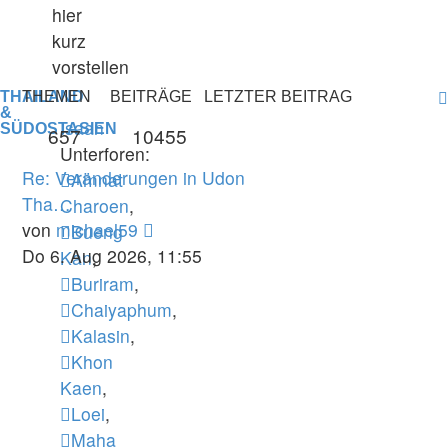
hier
kurz
vorstellen
THAILAND
THEMEN
BEITRÄGE
LETZTER BEITRAG
&
Isaan
SÜDOSTASIEN
657
10455
Unterforen:
Re: Veränderungen in Udon
Amnat
Tha…
Charoen
,
Neuester
von
michael59
Bueng
Beitrag
Do 6. Aug 2026, 11:55
Kan
,
Buriram
,
Chaiyaphum
,
Kalasin
,
Khon
Kaen
,
Loei
,
Maha