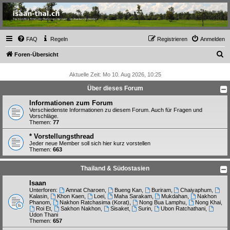
Thailand & Isaan Forum
- isaan-thai.ch
Das freundliche Forum über Thailand und den Isaan - von Membern für Member
FAQ
Regeln
Registrieren
Anmelden
S
Foren-Übersicht
u
Aktuelle Zeit: Mo 10. Aug 2026, 10:25
c
Über dieses Forum
h
Informationen zum Forum
e
Verschiedenste Informationen zu diesem Forum. Auch für Fragen und
Vorschläge.
Themen:
77
* Vorstellungsthread
Jeder neue Member soll sich hier kurz vorstellen
Themen:
663
Thailand & Südostasien
Isaan
Unterforen:
Amnat Charoen
,
Bueng Kan
,
Buriram
,
Chaiyaphum
,
Kalasin
,
Khon Kaen
,
Loei
,
Maha Sarakam
,
Mukdahan
,
Nakhon
Phanom
,
Nakhon Ratchasima (Korat)
,
Nong Bua Lamphu
,
Nong Khai
,
Roi Et
,
Sakhon Nakhon
,
Sisaket
,
Surin
,
Ubon Ratchathani
,
Udon Thani
Themen:
657