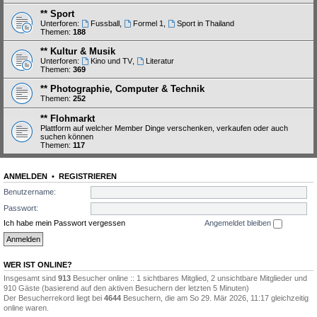
** Sport
Unterforen:
Fussball
,
Formel 1
,
Sport in Thailand
Themen:
188
** Kultur & Musik
Unterforen:
Kino und TV
,
Literatur
Themen:
369
** Photographie, Computer & Technik
Themen:
252
** Flohmarkt
Plattform auf welcher Member Dinge verschenken, verkaufen oder auch
suchen können
Themen:
117
ANMELDEN
•
REGISTRIEREN
Benutzername:
Passwort:
Ich habe mein Passwort vergessen
Angemeldet bleiben
WER IST ONLINE?
Insgesamt sind
913
Besucher online :: 1 sichtbares Mitglied, 2 unsichtbare Mitglieder und
910 Gäste (basierend auf den aktiven Besuchern der letzten 5 Minuten)
Der Besucherrekord liegt bei
4644
Besuchern, die am So 29. Mär 2026, 11:17 gleichzeitig
online waren.