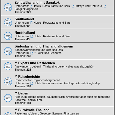
Zentralthailand mit Bangkok
Unterforen:
Hotels, Restaurants und Bars
,
Pattaya und Ostküste
,
Bangkok allgemein
Themen:
327
Südthailand
Unterforum:
Hotels, Restaurants und Bars
Themen:
60
Nordthailand
Unterforum:
Hotels, Restaurants und Bars
Themen:
43
Südostasien und Thailand allgemein
Sehenswürdigkeiten und Dies und Das
Unterforum:
** Politik und Brisantes
Themen:
268
** Expats und Residenten
Auswandern, Leben in Thailand, Arbeiten - alles was dazugehört
Themen:
215
** Reiseberichte
Reiseberichte Regionenübergreifend
Unterforum:
Hotels/Restaurants und Ausflugsziele auf GoogleMap
Themen:
197
** Bauen
Alles zum Thema Bauen, Baumaterialien, Architektur aber auch die rechtliche
Seite wie Landkauf etc.
Themen:
181
** Bürokratie Thailand
Papierkram, Visum, Gesetze, Steuern, Finanzen etc.