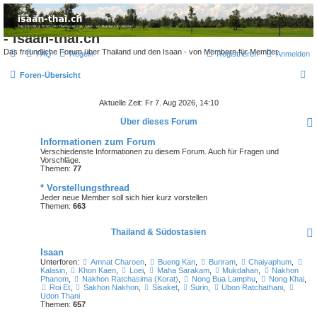
Thailand & Isaan Forum
- isaan-thai.ch
Das freundliche Forum über Thailand und den Isaan - von Membern für Member
FAQ
Regeln
Registrieren
Anmelden
S
Foren-Übersicht
u
Aktuelle Zeit: Fr 7. Aug 2026, 14:10
c
Über dieses Forum
h
Informationen zum Forum
e
Verschiedenste Informationen zu diesem Forum. Auch für Fragen und
Vorschläge.
Themen:
77
* Vorstellungsthread
Jeder neue Member soll sich hier kurz vorstellen
Themen:
663
Thailand & Südostasien
Isaan
Unterforen:
Amnat Charoen
,
Bueng Kan
,
Buriram
,
Chaiyaphum
,
Kalasin
,
Khon Kaen
,
Loei
,
Maha Sarakam
,
Mukdahan
,
Nakhon
Phanom
,
Nakhon Ratchasima (Korat)
,
Nong Bua Lamphu
,
Nong Khai
,
Roi Et
,
Sakhon Nakhon
,
Sisaket
,
Surin
,
Ubon Ratchathani
,
Udon Thani
Themen:
657