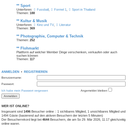
** Sport
Unterforen:
Fussball
,
Formel 1
,
Sport in Thailand
Themen:
188
** Kultur & Musik
Unterforen:
Kino und TV
,
Literatur
Themen:
369
** Photographie, Computer & Technik
Themen:
252
** Flohmarkt
Plattform auf welcher Member Dinge verschenken, verkaufen oder auch
suchen können
Themen:
117
ANMELDEN
•
REGISTRIEREN
Benutzername:
Passwort:
Ich habe mein Passwort vergessen
Angemeldet bleiben
WER IST ONLINE?
Insgesamt sind
1496
Besucher online :: 1 sichtbares Mitglied, 1 unsichtbares Mitglied und
1494 Gäste (basierend auf den aktiven Besuchern der letzten 5 Minuten)
Der Besucherrekord liegt bei
4644
Besuchern, die am So 29. Mär 2026, 11:17 gleichzeitig
online waren.