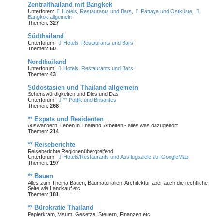
Zentralthailand mit Bangkok
Unterforen:
Hotels, Restaurants und Bars
,
Pattaya und Ostküste
,
Bangkok allgemein
Themen:
327
Südthailand
Unterforum:
Hotels, Restaurants und Bars
Themen:
60
Nordthailand
Unterforum:
Hotels, Restaurants und Bars
Themen:
43
Südostasien und Thailand allgemein
Sehenswürdigkeiten und Dies und Das
Unterforum:
** Politik und Brisantes
Themen:
268
** Expats und Residenten
Auswandern, Leben in Thailand, Arbeiten - alles was dazugehört
Themen:
214
** Reiseberichte
Reiseberichte Regionenübergreifend
Unterforum:
Hotels/Restaurants und Ausflugsziele auf GoogleMap
Themen:
197
** Bauen
Alles zum Thema Bauen, Baumaterialien, Architektur aber auch die rechtliche
Seite wie Landkauf etc.
Themen:
181
** Bürokratie Thailand
Papierkram, Visum, Gesetze, Steuern, Finanzen etc.