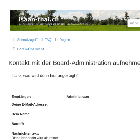
Thailand & Isaan Forum - isaan-thai.ch
Das freundliche Forum über Thailand und den Isaan - von Membern für Member
Schnellzugriff
FAQ
Regeln
Foren-Übersicht
Kontakt mit der Board-Administration aufnehm
Hallo, was wird denn hier angezeigt?
Empfänger:
Administrator
Deine E-Mail-Adresse:
Dein Name:
Betreff:
Nachrichtentext:
Diese Nachricht wird als reiner