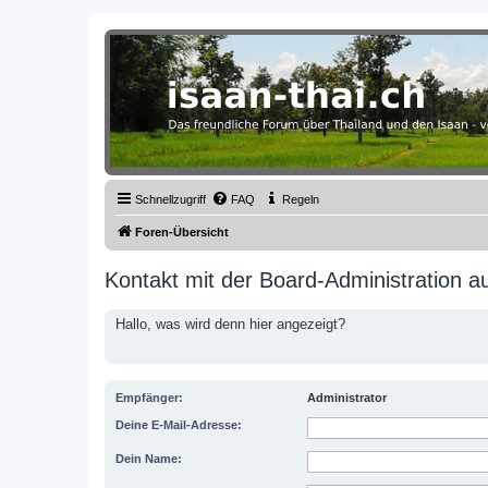
Thailand & Isaan Forum - isaan-thai
Das freundliche Forum über Thailand und den Isaan - von Membern fü
Schnellzugriff
FAQ
Regeln
Foren-Übersicht
Kontakt mit der Board-Administration 
Hallo, was wird denn hier angezeigt?
Empfänger:
Administrator
Deine E-Mail-Adresse:
Dein Name: