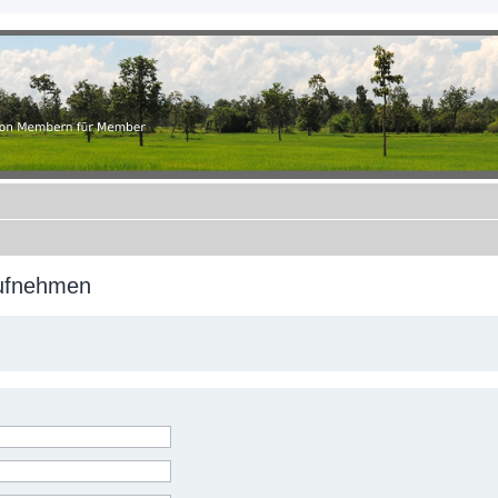
.ch
r Member
aufnehmen