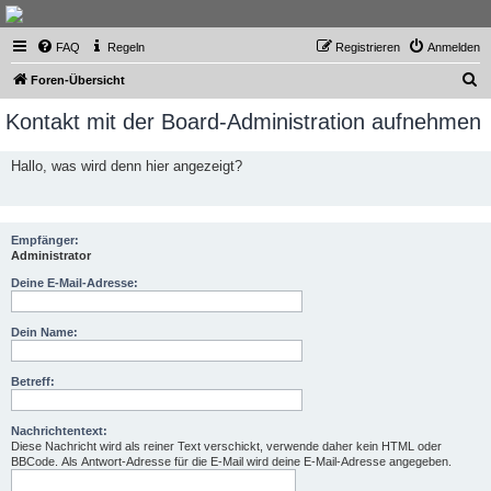
Thailand & Isaan Forum
FAQ
Regeln
Registrieren
Anmelden
- isaan-thai.ch
S
Das freundliche Forum über Thailand und den Isaan - von Membern für Member
Foren-Übersicht
u
Kontakt mit der Board-Administration aufnehmen
c
h
Hallo, was wird denn hier angezeigt?
e
Empfänger:
Administrator
Deine E-Mail-Adresse:
Dein Name:
Betreff:
Nachrichtentext:
Diese Nachricht wird als reiner Text verschickt, verwende daher kein HTML oder
BBCode. Als Antwort-Adresse für die E-Mail wird deine E-Mail-Adresse angegeben.