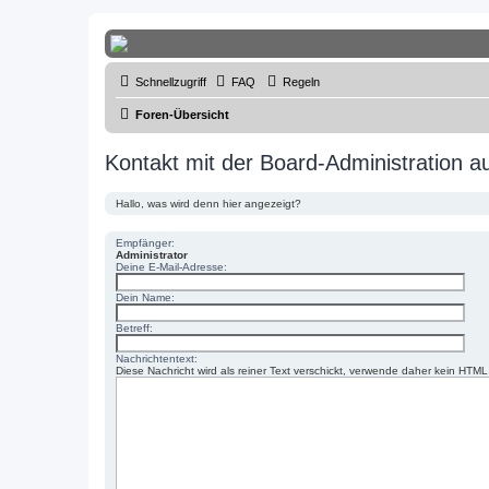
Thailand & Isaan Forum - isaan-thai
Schnellzugriff
FAQ
Regeln
Das freundliche Forum über Thailand und den Isaan - von Membern fü
Foren-Übersicht
Zum Inhalt
Kontakt mit der Board-Administration 
Hallo, was wird denn hier angezeigt?
Empfänger:
Administrator
Deine E-Mail-Adresse:
Dein Name:
Betreff:
Nachrichtentext:
Diese Nachricht wird als reiner Text verschickt, verwende daher kein HT