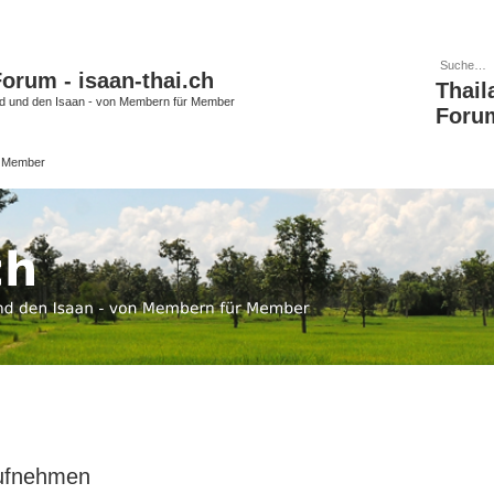
orum - isaan-thai.ch
Thail
nd und den Isaan - von Membern für Member
Forum
r Member
aufnehmen