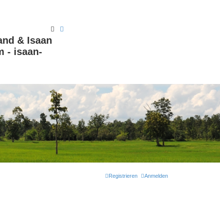
Suche
Erweiterte Suche
and & Isaan
 - isaan-
Registrieren
Anmelden