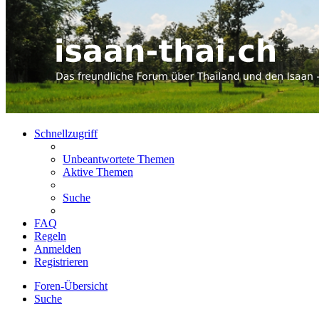
Schnellzugriff
Unbeantwortete Themen
Aktive Themen
Suche
FAQ
Regeln
Anmelden
Registrieren
Foren-Übersicht
Suche