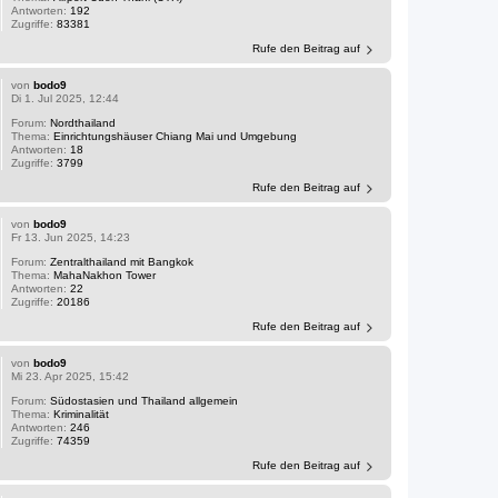
Antworten:
192
Zugriffe:
83381
Rufe den Beitrag auf
von
bodo9
Di 1. Jul 2025, 12:44
Forum:
Nordthailand
Thema:
Einrichtungshäuser Chiang Mai und Umgebung
Antworten:
18
Zugriffe:
3799
Rufe den Beitrag auf
von
bodo9
Fr 13. Jun 2025, 14:23
Forum:
Zentralthailand mit Bangkok
Thema:
MahaNakhon Tower
Antworten:
22
Zugriffe:
20186
Rufe den Beitrag auf
von
bodo9
Mi 23. Apr 2025, 15:42
Forum:
Südostasien und Thailand allgemein
Thema:
Kriminalität
Antworten:
246
Zugriffe:
74359
Rufe den Beitrag auf