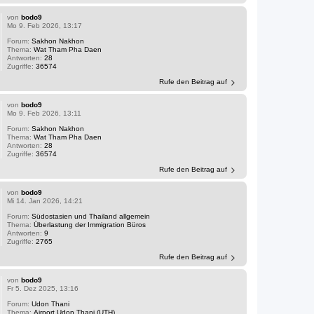
von
bodo9
Mo 9. Feb 2026, 13:17
Forum:
Sakhon Nakhon
Thema:
Wat Tham Pha Daen
Antworten:
28
Zugriffe:
36574
Rufe den Beitrag auf
von
bodo9
Mo 9. Feb 2026, 13:11
Forum:
Sakhon Nakhon
Thema:
Wat Tham Pha Daen
Antworten:
28
Zugriffe:
36574
Rufe den Beitrag auf
von
bodo9
Mi 14. Jan 2026, 14:21
Forum:
Südostasien und Thailand allgemein
Thema:
Überlastung der Immigration Büros
Antworten:
9
Zugriffe:
2765
Rufe den Beitrag auf
von
bodo9
Fr 5. Dez 2025, 13:16
Forum:
Udon Thani
Thema:
Airport Udon Thani (UTH)