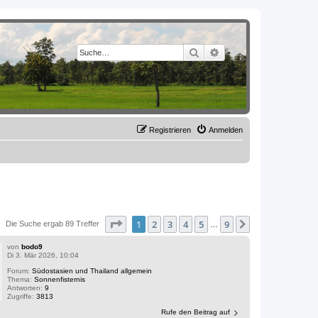
Suche
Erweiterte Suche
Registrieren
Anmelden
Seite
1
von
9
1
2
3
4
5
9
Nächste
Die Suche ergab 89 Treffer
…
von
bodo9
Di 3. Mär 2026, 10:04
Forum:
Südostasien und Thailand allgemein
Thema:
Sonnenfisternis
Antworten:
9
Zugriffe:
3813
Rufe den Beitrag auf