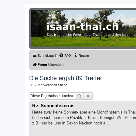
Thailand & Isaan Forum - isaan-thai
Das freundliche Forum über Thailand und den Isaan - von Membern fü
Schnellzugriff
FAQ
Regeln
Foren-Übersicht
Die Suche ergab 89 Treffer
Zur erweiterten Suche
Suche
Erweiterte Suche
Re: Sonnenfisternis
Heute zwar keine Sonnen- aber eine Mondfinsternis in Thai
finden sich über dem Pazifik, z.B. der Beringstraße. Hier i
z.B. hier bei uns in Sakon Nakhon noch a...