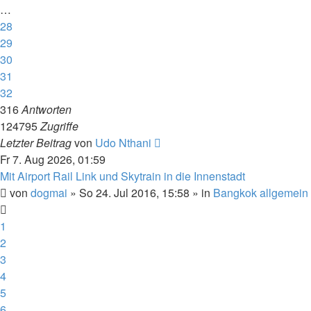
…
28
29
30
31
32
316
Antworten
124795
Zugriffe
Letzter Beitrag
von
Udo Nthani
Fr 7. Aug 2026, 01:59
Mit Airport Rail Link und Skytrain in die Innenstadt
von
dogmai
»
So 24. Jul 2016, 15:58
» in
Bangkok allgemein
1
2
3
4
5
6