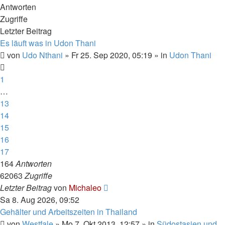
Antworten
Zugriffe
Letzter Beitrag
Es läuft was in Udon Thani
von
Udo Nthani
»
Fr 25. Sep 2020, 05:19
» in
Udon Thani
1
…
13
14
15
16
17
164
Antworten
62063
Zugriffe
Letzter Beitrag
von
Michaleo
Sa 8. Aug 2026, 09:52
Gehälter und Arbeitszeiten in Thailand
von
Westfale
»
Mo 7. Okt 2013, 12:57
» in
Südostasien und