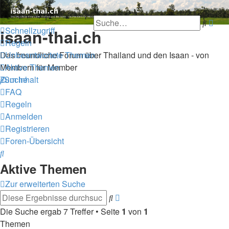
Thailand & Isaan Forum -
Erwe
Such
Schnellzugriff
isaan-thai.ch
Suc
Regeln
Unbeantwortete Themen
Das freundliche Forum über Thailand und den Isaan - von
Aktive Themen
Membern für Member
Suche
Zum Inhalt
FAQ
Regeln
Anmelden
Registrieren
Foren-Übersicht
Suche
Aktive Themen
Zur erweiterten Suche
Erweiterte
Suche
Suche
Die Suche ergab 7 Treffer • Seite
1
von
1
Themen