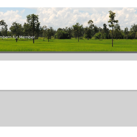
an-thai.ch
mbern für Member