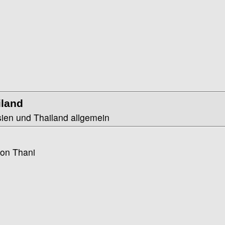
iland
ien und Thailand allgemein
on Thani