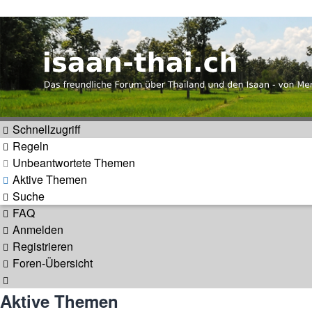
Thailand & Isaan Forum - isa
Das freundliche Forum über Thailand und den Isaan - von Me
Schnellzugriff
Regeln
Unbeantwortete Themen
Aktive Themen
Suche
FAQ
Anmelden
Registrieren
Foren-Übersicht
Suche
Aktive Themen