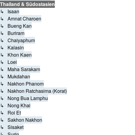
Thailand & Südostasien
↳ Isaan
↳ Amnat Charoen
↳ Bueng Kan
↳ Buriram
↳ Chaiyaphum
↳ Kalasin
↳ Khon Kaen
↳ Loei
↳ Maha Sarakam
↳ Mukdahan
↳ Nakhon Phanom
↳ Nakhon Ratchasima (Korat)
↳ Nong Bua Lamphu
↳ Nong Khai
↳ Roi Et
↳ Sakhon Nakhon
↳ Sisaket
↳ Surin