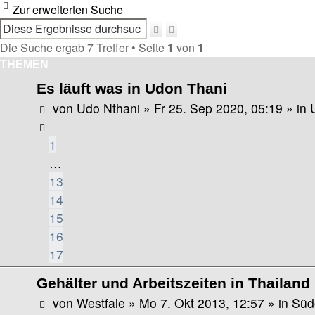
Zur erweiterten Suche
Suche
Erweiterte
Suche
Die Suche ergab 7 Treffer • Seite
1
von
1
THEMEN
Es läuft was in Udon Thani
von
Udo Nthani
»
Fr 25. Sep 2020, 05:19
» in
1
…
13
14
15
16
17
Gehälter und Arbeitszeiten in Thailand
von
Westfale
»
Mo 7. Okt 2013, 12:57
» in
Süd