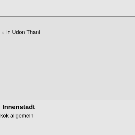
4
» in
Udon Thani
e Innenstadt
kok allgemein