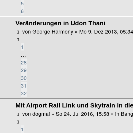
5
6
Veränderungen in Udon Thani
von
George Harmony
»
Mo 9. Dez 2013, 05:3
1
…
28
29
30
31
32
Mit Airport Rail Link und Skytrain in di
von
dogmai
»
So 24. Jul 2016, 15:58
» in
Bang
1