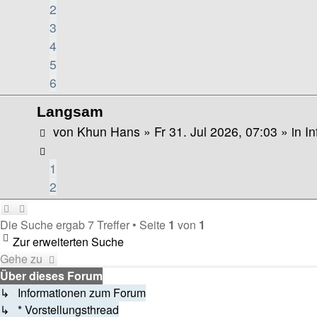
2
3
4
5
6
Langsam
von
Khun Hans
»
Fr 31. Jul 2026, 07:03
» in
I
1
2
Die Suche ergab 7 Treffer • Seite
1
von
1
Zur erweiterten Suche
Gehe zu
Über dieses Forum
↳ Informationen zum Forum
↳ * Vorstellungsthread