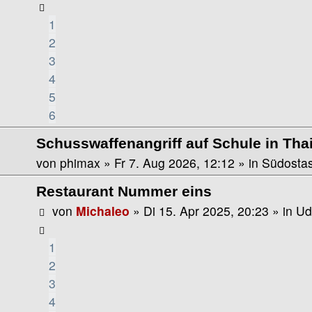
1
2
3
4
5
6
Schusswaffenangriff auf Schule in Tha
von
phimax
»
Fr 7. Aug 2026, 12:12
» in
Südostas
Restaurant Nummer eins
von
Michaleo
»
Di 15. Apr 2025, 20:23
» in
Ud
1
2
3
4