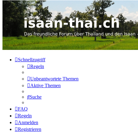
Schnellzugriff
Regeln
Unbeantwortete Themen
Aktive Themen
Suche
FAQ
Regeln
Anmelden
Registrieren