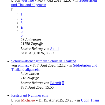
von
Westfale
»
Mo 7. Okt 2013, 12:57
» in
Südostasien
und Thailand allgemein
1
2
3
4
5
6
58
Antworten
21758
Zugriffe
Letzter Beitrag
von
Adi
Sa 8. Aug 2026, 06:57
Schusswaffenangriff auf Schule in Thailand
von
phimax
»
Fr 7. Aug 2026, 12:12
» in
Südostasien und
Thailand allgemein
3
Antworten
218
Zugriffe
Letzter Beitrag
von
Bliemli
Fr 7. Aug 2026, 15:55
Restaurant Nummer eins
von
Michaleo
»
Di 15. Apr 2025, 20:23
» in
Udon Thani