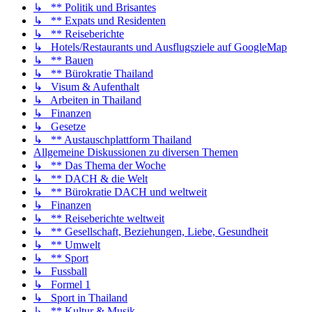
↳ ** Politik und Brisantes
↳ ** Expats und Residenten
↳ ** Reiseberichte
↳ Hotels/Restaurants und Ausflugsziele auf GoogleMap
↳ ** Bauen
↳ ** Bürokratie Thailand
↳ Visum & Aufenthalt
↳ Arbeiten in Thailand
↳ Finanzen
↳ Gesetze
↳ ** Austauschplattform Thailand
Allgemeine Diskussionen zu diversen Themen
↳ ** Das Thema der Woche
↳ ** DACH & die Welt
↳ ** Bürokratie DACH und weltweit
↳ Finanzen
↳ ** Reiseberichte weltweit
↳ ** Gesellschaft, Beziehungen, Liebe, Gesundheit
↳ ** Umwelt
↳ ** Sport
↳ Fussball
↳ Formel 1
↳ Sport in Thailand
↳ ** Kultur & Musik