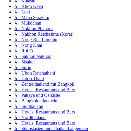
↳ Kalasin
↳ Khon Kaen
↳ Loei
↳ Maha Sarakam
↳ Mukdahan
↳ Nakhon Phanom
↳ Nakhon Ratchasima (Korat)
↳ Nong Bua Lamphu
↳ Nong Khai
↳ Roi Et
↳ Sakhon Nakhon
↳ Sisaket
↳ Surin
↳ Ubon Ratchathani
↳ Udon Thani
↳ Zentralthailand mit Bangkok
↳ Hotels, Restaurants und Bars
↳ Pattaya und Ostküste
↳ Bangkok allgemein
↳ Südthailand
↳ Hotels, Restaurants und Bars
↳ Nordthailand
↳ Hotels, Restaurants und Bars
↳ Südostasien und Thailand allgemein