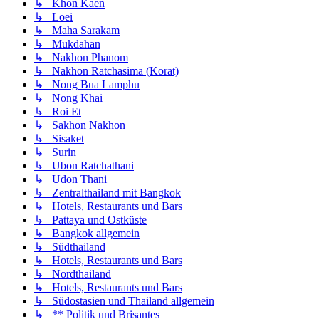
↳ Khon Kaen
↳ Loei
↳ Maha Sarakam
↳ Mukdahan
↳ Nakhon Phanom
↳ Nakhon Ratchasima (Korat)
↳ Nong Bua Lamphu
↳ Nong Khai
↳ Roi Et
↳ Sakhon Nakhon
↳ Sisaket
↳ Surin
↳ Ubon Ratchathani
↳ Udon Thani
↳ Zentralthailand mit Bangkok
↳ Hotels, Restaurants und Bars
↳ Pattaya und Ostküste
↳ Bangkok allgemein
↳ Südthailand
↳ Hotels, Restaurants und Bars
↳ Nordthailand
↳ Hotels, Restaurants und Bars
↳ Südostasien und Thailand allgemein
↳ ** Politik und Brisantes