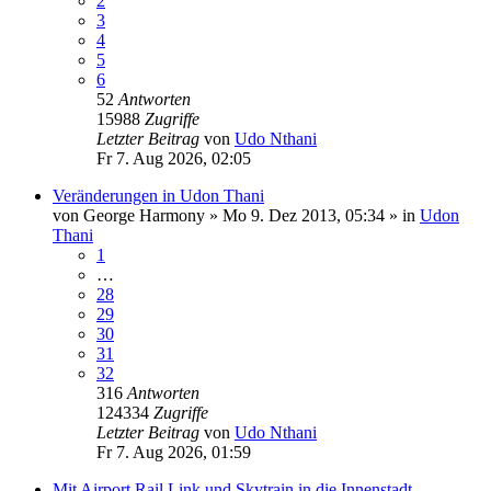
2
3
4
5
6
52
Antworten
15988
Zugriffe
Letzter Beitrag
von
Udo Nthani
Fr 7. Aug 2026, 02:05
Veränderungen in Udon Thani
von
George Harmony
»
Mo 9. Dez 2013, 05:34
» in
Udon
Thani
1
…
28
29
30
31
32
316
Antworten
124334
Zugriffe
Letzter Beitrag
von
Udo Nthani
Fr 7. Aug 2026, 01:59
Mit Airport Rail Link und Skytrain in die Innenstadt