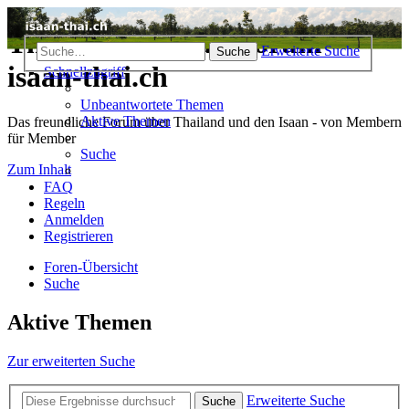
Thailand & Isaan Forum -
Erweiterte Suche
Suche
isaan-thai.ch
Schnellzugriff
Unbeantwortete Themen
Aktive Themen
Das freundliche Forum über Thailand und den Isaan - von Membern
für Member
Suche
Zum Inhalt
FAQ
Regeln
Anmelden
Registrieren
Foren-Übersicht
Suche
Aktive Themen
Zur erweiterten Suche
Erweiterte Suche
Suche