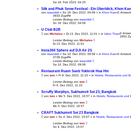
Sa 18. Feb 2023, 04:25
Silk and Phuk Seow Festival - Ein Überblick, Khon Ka
von
isaandidi
»
So 18. Dez 2022, 04:09
» in
Khon Kaen
0
Antwort
3933
Zugriffe
Letzter Beitrag
von
isaandidi
So 18. Dez 2022, 04:09
U Club B2B
0
Antwo
von
Michaleo
»
Di 13. Dez 2022, 11:01
» in
Udon Thani
2952
Zu
Letzter Beitrag
von
Michaleo
Di 13. Dez 2022, 11:01
Insta360 Sphere auf DJI Air 2S
von
isaandidi
»
Sa 10. Dez 2022, 09:08
» in
Khon Kaen
0
Antwort
3739
Zugriffe
Letzter Beitrag
von
isaandidi
Sa 10. Dez 2022, 09:08
Restaurant Ruam Saeb Yokkrok Hua Hin
von
tom
»
Fr 9. Dez 2022, 11:10
» in
Hotels, Restaurants und B
Letzter Beitrag
von
tom
Fr 9. Dez 2022, 11:10
Scruffy Murphys, Sukhumvit Soi 23, Bangkok
von
tom
»
Mo 5. Dez 2022, 16:57
» in
Hotels, Restaurants und 
Letzter Beitrag
von
tom
Mo 5. Dez 2022, 16:57
CRAFT Sukhumvit Soi 23 Bangkok
von
tom
»
So 4. Dez 2022, 15:07
» in
Hotels, Restaurants und 
Letzter Beitrag
von
tom
So 4. Dez 2022, 15:07