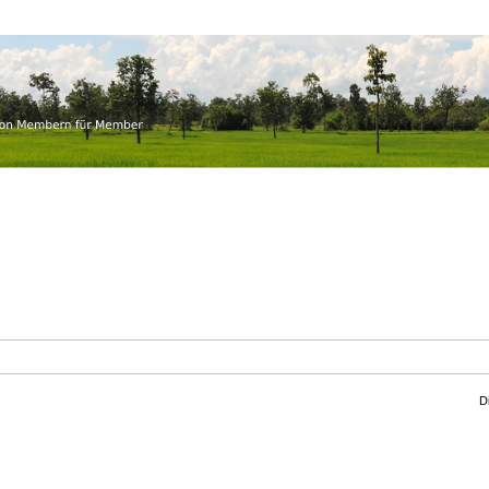
.ch
r Member
D