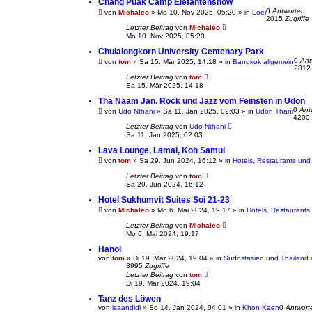
Chang Puak Camp Elefantenshow
0
Antworten
von
Michaleo
»
Mo 10. Nov 2025, 05:20
» in
Loei
2015
Zugriffe
Letzter Beitrag
von
Michaleo
Mo 10. Nov 2025, 05:20
Chulalongkorn University Centenary Park
0
Ant
von
tom
»
Sa 15. Mär 2025, 14:18
» in
Bangkok allgemein
281
Letzter Beitrag
von
tom
Sa 15. Mär 2025, 14:18
Tha Naam Jan. Rock und Jazz vom Feinsten in Udon
0
Ant
von
Udo Nthani
»
Sa 11. Jan 2025, 02:03
» in
Udon Thani
4200
Letzter Beitrag
von
Udo Nthani
Sa 11. Jan 2025, 02:03
Lava Lounge, Lamai, Koh Samui
von
tom
»
Sa 29. Jun 2024, 16:12
» in
Hotels, Restaurants und
Letzter Beitrag
von
tom
Sa 29. Jun 2024, 16:12
Hotel Sukhumvit Suites Soi 21-23
von
Michaleo
»
Mo 6. Mai 2024, 19:17
» in
Hotels, Restaurants
Letzter Beitrag
von
Michaleo
Mo 6. Mai 2024, 19:17
Hanoi
von
tom
»
Di 19. Mär 2024, 19:04
» in
Südostasien und Thailand 
3995
Zugriffe
Letzter Beitrag
von
tom
Di 19. Mär 2024, 19:04
Tanz des Löwen
von
isaandidi
»
So 14. Jan 2024, 04:01
» in
Khon Kaen
0
Antwort