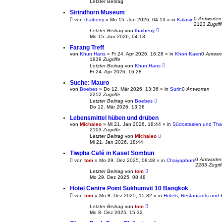
Letzter Beitrag
u
c
Sirindhorn Museum
h
0
Antworten
von
thaibeny
»
Mo 15. Jun 2026, 04:13
» in
Kalasin
e
2123
Zugrif
Letzter Beitrag
von
thaibeny
Mo 15. Jun 2026, 04:13
Farang Treff
von
Khun Hans
»
Fr 24. Apr 2026, 16:28
» in
Khon Kaen
0
Antwor
1939
Zugriffe
Letzter Beitrag
von
Khun Hans
Fr 24. Apr 2026, 16:28
Suche: Mauro
von
Boebes
»
Do 12. Mär 2026, 13:36
» in
Surin
0
Antworten
2252
Zugriffe
Letzter Beitrag
von
Boebes
Do 12. Mär 2026, 13:36
Lebensmittel hüben und drüben
von
Michaleo
»
Mi 21. Jan 2026, 18:44
» in
Südostasien und Thai
2103
Zugriffe
Letzter Beitrag
von
Michaleo
Mi 21. Jan 2026, 18:44
Tiwpha Café in Kaset Sombun
0
Antworte
von
tom
»
Mo 29. Dez 2025, 08:48
» in
Chaiyaphum
2283
Zugrif
Letzter Beitrag
von
tom
Mo 29. Dez 2025, 08:48
Hotel Centre Point Sukhumvit 10 Bangkok
von
tom
»
Mo 8. Dez 2025, 15:32
» in
Hotels, Restaurants und 
Letzter Beitrag
von
tom
Mo 8. Dez 2025, 15:32