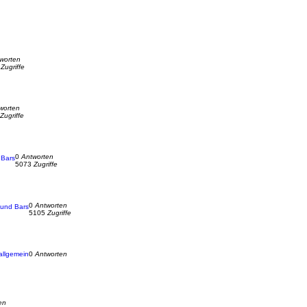
worten
2
Zugriffe
worten
Zugriffe
0
Antworten
 Bars
5073
Zugriffe
0
Antworten
 und Bars
5105
Zugriffe
allgemein
0
Antworten
en