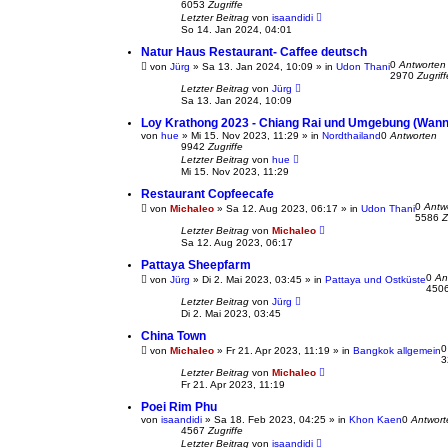
6053
Zugriffe
Letzter Beitrag
von
isaandidi
So 14. Jan 2024, 04:01
Natur Haus Restaurant- Caffee deutsch
0
Antworten
von
Jürg
»
Sa 13. Jan 2024, 10:09
» in
Udon Thani
2970
Zugriff
Letzter Beitrag
von
Jürg
Sa 13. Jan 2024, 10:09
Loy Krathong 2023 - Chiang Rai und Umgebung (Wann
von
hue
»
Mi 15. Nov 2023, 11:29
» in
Nordthailand
0
Antworten
9942
Zugriffe
Letzter Beitrag
von
hue
Mi 15. Nov 2023, 11:29
Restaurant Copfeecafe
0
Antw
von
Michaleo
»
Sa 12. Aug 2023, 06:17
» in
Udon Thani
5586
Z
Letzter Beitrag
von
Michaleo
Sa 12. Aug 2023, 06:17
Pattaya Sheepfarm
0
An
von
Jürg
»
Di 2. Mai 2023, 03:45
» in
Pattaya und Ostküste
450
Letzter Beitrag
von
Jürg
Di 2. Mai 2023, 03:45
China Town
von
Michaleo
»
Fr 21. Apr 2023, 11:19
» in
Bangkok allgemein
3
Letzter Beitrag
von
Michaleo
Fr 21. Apr 2023, 11:19
Poei Rim Phu
von
isaandidi
»
Sa 18. Feb 2023, 04:25
» in
Khon Kaen
0
Antwort
4567
Zugriffe
Letzter Beitrag
von
isaandidi