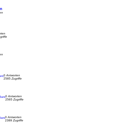
en
en
rten
griffe
en
0
Antworten
ars
2585
Zugriffe
0
Antworten
Bars
2565
Zugriffe
0
Antworten
Bars
2389
Zugriffe