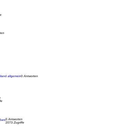
fe
ten
land allgemein
0
Antworten
n
fe
0
Antworten
Bars
2073
Zugriffe