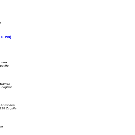
e
 u. wo)
orten
ugriffe
tworten
6
Zugriffe
0
Antworten
228
Zugriffe
en