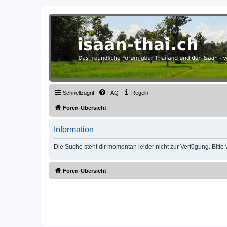
Thailand & Isaan Forum - isaan-thai
Das freundliche Forum über Thailand und den Isaan - von Membern fü
Schnellzugriff
FAQ
Regeln
Foren-Übersicht
Information
Die Suche steht dir momentan leider nicht zur Verfügung. Bitte
Foren-Übersicht