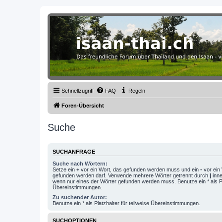
Thailand & Isaan Forum - isaan-thai
Das freundliche Forum über Thailand und den Isaan - von Membern fü
Schnellzugriff
FAQ
Regeln
Foren-Übersicht
Suche
SUCHANFRAGE
Suche nach Wörtern:
Setze ein
+
vor ein Wort, das gefunden werden muss und ein
-
vor ein 
gefunden werden darf. Verwende mehrere Wörter getrennt durch
|
inne
wenn nur eines der Wörter gefunden werden muss. Benutze ein * als Pla
Übereinstimmungen.
Zu suchender Autor:
Benutze ein * als Platzhalter für teilweise Übereinstimmungen.
SUCHOPTIONEN