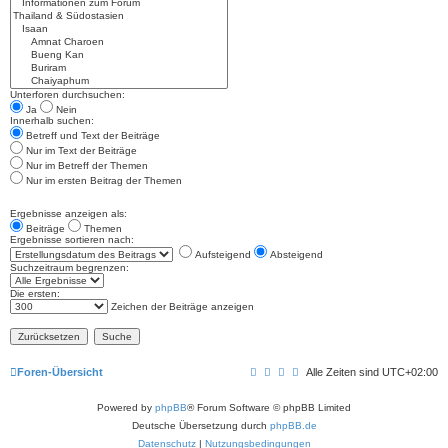
Unterforen durchsuchen:
Ja
Nein
Innerhalb suchen:
Betreff und Text der Beiträge
Nur im Text der Beiträge
Nur im Betreff der Themen
Nur im ersten Beitrag der Themen
Ergebnisse anzeigen als:
Beiträge
Themen
Ergebnisse sortieren nach:
Aufsteigend
Absteigend
Suchzeitraum begrenzen:
Die ersten:
Zeichen der Beiträge anzeigen
Foren-Übersicht
Alle Zeiten sind
UTC+02:00
Powered by
phpBB
® Forum Software © phpBB Limited
Deutsche Übersetzung durch
phpBB.de
Datenschutz
|
Nutzungsbedingungen