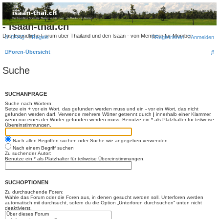
Thailand & Isaan Forum
- isaan-thai.ch
Das freundliche Forum über Thailand und den Isaan - von Membern für Member
FAQ
Regeln
Registrieren
Anmelden
S
Foren-Übersicht
u
Suche
c
h
SUCHANFRAGE
e
Suche nach Wörtern:
Setze ein
+
vor ein Wort, das gefunden werden muss und ein
-
vor ein Wort, das nicht
gefunden werden darf. Verwende mehrere Wörter getrennt durch
|
innerhalb einer Klammer,
wenn nur eines der Wörter gefunden werden muss. Benutze ein * als Platzhalter für teilweise
Übereinstimmungen.
Nach allen Begriffen suchen oder Suche wie angegeben verwenden
Nach einem Begriff suchen
Zu suchender Autor:
Benutze ein * als Platzhalter für teilweise Übereinstimmungen.
SUCHOPTIONEN
Zu durchsuchende Foren:
Wähle das Forum oder die Foren aus, in denen gesucht werden soll. Unterforen werden
automatisch mit durchsucht, sofern du die Option „Unterforen durchsuchen“ unten nicht
deaktivierst.