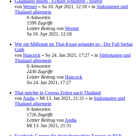
Galapagos Inseln - Echsen schlüpfen - Horror
von
Werner
»
Sa 10. Apr 2021, 12:18
» in
Südostasien und
Thailand allgemein
0
Antworten
1599
Zugriffe
Letzter Beitrag
von
Werner
Sa 10. Apr 2021, 12:18
Wie ein Millionär im Thai-Knast gelandet ist - Der Fall Stefan
Güth
von
Hancock
»
So 24. Jan 2021, 17:27
» in
Südostasien und
Thailand allgemein
0
Antworten
2430
Zugriffe
Letzter Beitrag
von
Hancock
So 24. Jan 2021, 17:27
Thai möchte in Corona Zeiten nach Thailand
von
Andia
»
Mi 13. Jan 2021, 21:31
» in
Südostasien und
Thailand allgemein
0
Antworten
1726
Zugriffe
Letzter Beitrag
von
Andia
Mi 13. Jan 2021, 21:31
Facebook-Gruppe für deutschsprachige Farangs in PAK