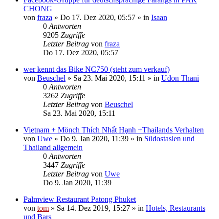
CHONG
von
fraza
»
Do 17. Dez 2020, 05:57
» in
Isaan
0
Antworten
9205
Zugriffe
Letzter Beitrag
von
fraza
Do 17. Dez 2020, 05:57
wer kennt das Bike NC750 (steht zum verkauf)
von
Beuschel
»
Sa 23. Mai 2020, 15:11
» in
Udon Thani
0
Antworten
3262
Zugriffe
Letzter Beitrag
von
Beuschel
Sa 23. Mai 2020, 15:11
Vietnam + Mönch Thích Nhất Hạnh +Thailands Verhalten
von
Uwe
»
Do 9. Jan 2020, 11:39
» in
Südostasien und
Thailand allgemein
0
Antworten
3447
Zugriffe
Letzter Beitrag
von
Uwe
Do 9. Jan 2020, 11:39
Palmview Restaurant Patong Phuket
von
tom
»
Sa 14. Dez 2019, 15:27
» in
Hotels, Restaurants
und Bars