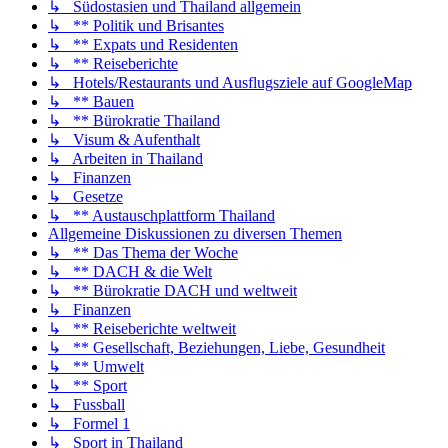
↳ Südostasien und Thailand allgemein
↳ ** Politik und Brisantes
↳ ** Expats und Residenten
↳ ** Reiseberichte
↳ Hotels/Restaurants und Ausflugsziele auf GoogleMap
↳ ** Bauen
↳ ** Bürokratie Thailand
↳ Visum & Aufenthalt
↳ Arbeiten in Thailand
↳ Finanzen
↳ Gesetze
↳ ** Austauschplattform Thailand
Allgemeine Diskussionen zu diversen Themen
↳ ** Das Thema der Woche
↳ ** DACH & die Welt
↳ ** Bürokratie DACH und weltweit
↳ Finanzen
↳ ** Reiseberichte weltweit
↳ ** Gesellschaft, Beziehungen, Liebe, Gesundheit
↳ ** Umwelt
↳ ** Sport
↳ Fussball
↳ Formel 1
↳ Sport in Thailand