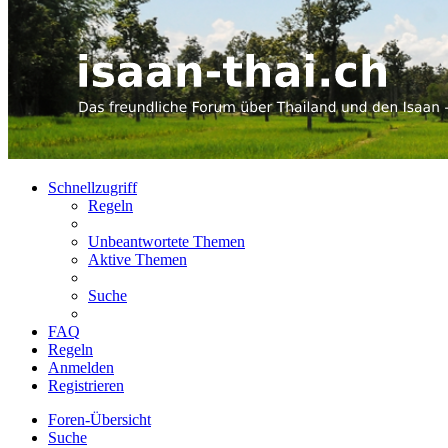
Schnellzugriff
Regeln
Unbeantwortete Themen
Aktive Themen
Suche
FAQ
Regeln
Anmelden
Registrieren
Foren-Übersicht
Suche