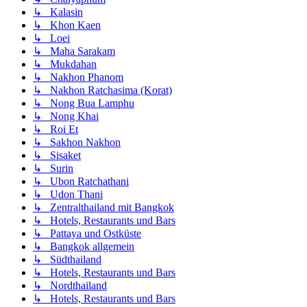
↳ Kalasin
↳ Khon Kaen
↳ Loei
↳ Maha Sarakam
↳ Mukdahan
↳ Nakhon Phanom
↳ Nakhon Ratchasima (Korat)
↳ Nong Bua Lamphu
↳ Nong Khai
↳ Roi Et
↳ Sakhon Nakhon
↳ Sisaket
↳ Surin
↳ Ubon Ratchathani
↳ Udon Thani
↳ Zentralthailand mit Bangkok
↳ Hotels, Restaurants und Bars
↳ Pattaya und Ostküste
↳ Bangkok allgemein
↳ Südthailand
↳ Hotels, Restaurants und Bars
↳ Nordthailand
↳ Hotels, Restaurants und Bars