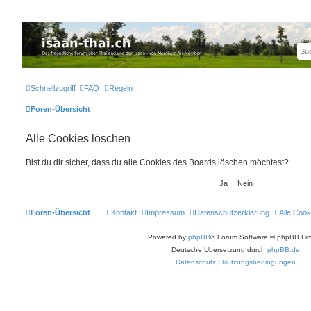
Thailand & Isaan Forum - isaan-thai.ch
Das freundliche Forum über Thailand und den Isaan - von Membern für Member
Schnellzugriff
FAQ
Regeln
Foren-Übersicht
Alle Cookies löschen
Bist du dir sicher, dass du alle Cookies des Boards löschen möchtest?
Foren-Übersicht
Kontakt
Impressum
Datenschutzerklärung
Alle Cook
Powered by
phpBB
® Forum Software © phpBB Lim
Deutsche Übersetzung durch
phpBB.de
Datenschutz
|
Nutzungsbedingungen