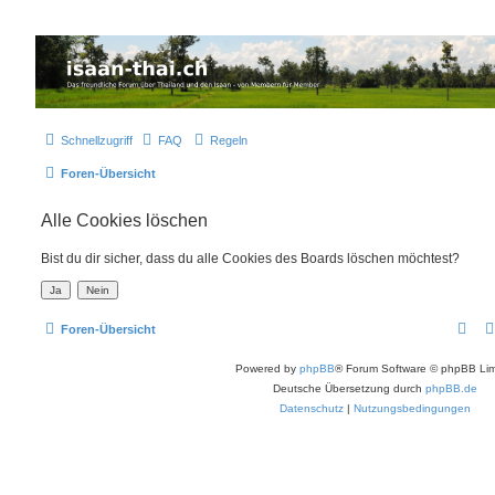
Thailand & Isaan Forum - isaan-thai.ch
Das freundliche Forum über Thailand und den Isaan - von Membern für Member
Schnellzugriff
FAQ
Regeln
Foren-Übersicht
Alle Cookies löschen
Bist du dir sicher, dass du alle Cookies des Boards löschen möchtest?
Foren-Übersicht
Powered by
phpBB
® Forum Software © phpBB Lim
Deutsche Übersetzung durch
phpBB.de
Datenschutz
|
Nutzungsbedingungen