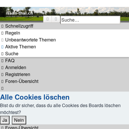
Thailand & Isaan Forum -
Suche
Erweiterte Suche
isaan-thai.ch
Schnellzugriff
Regeln
Das freundliche Forum über Thailand und den Isaan - von
Unbeantwortete Themen
Membern für Member
Aktive Themen
Suche
FAQ
Anmelden
Registrieren
Foren-Übersicht
Suche
Alle Cookies löschen
Bist du dir sicher, dass du alle Cookies des Boards löschen
möchtest?
Foren-Übersicht