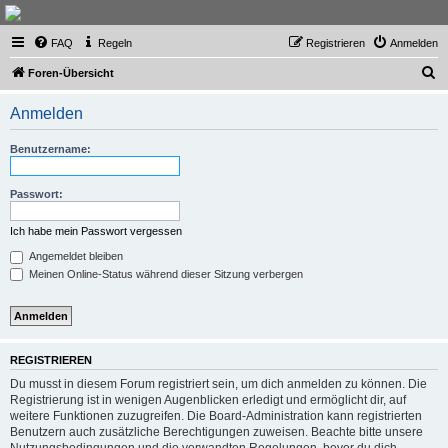
Thailand & Isaan Forum
FAQ
Regeln
Registrieren
Anmelden
- isaan-thai.ch
S
Das freundliche Forum über Thailand und den Isaan - von Membern für Member
Foren-Übersicht
u
Anmelden
c
h
Benutzername:
e
Passwort:
Ich habe mein Passwort vergessen
Angemeldet bleiben
Meinen Online-Status während dieser Sitzung verbergen
REGISTRIEREN
Du musst in diesem Forum registriert sein, um dich anmelden zu können. Die
Registrierung ist in wenigen Augenblicken erledigt und ermöglicht dir, auf
weitere Funktionen zuzugreifen. Die Board-Administration kann registrierten
Benutzern auch zusätzliche Berechtigungen zuweisen. Beachte bitte unsere
Nutzungsbedingungen und die verwandten Regelungen, bevor du dich