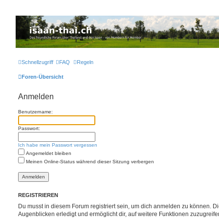
Thailand & Isaan Forum - isaan-thai.ch
Das freundliche Forum über Thailand und den Isaan - von Membern für Member
Schnellzugriff
FAQ
Regeln
Foren-Übersicht
Anmelden
Benutzername:
Passwort:
Ich habe mein Passwort vergessen
Angemeldet bleiben
Meinen Online-Status während dieser Sitzung verbergen
REGISTRIEREN
Du musst in diesem Forum registriert sein, um dich anmelden zu können. Die
Augenblicken erledigt und ermöglicht dir, auf weitere Funktionen zuzugreif