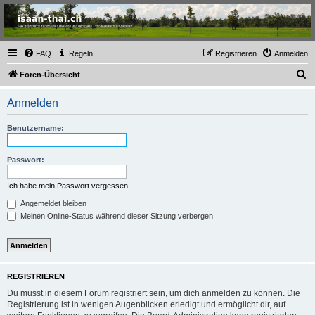
Thailand & Isaan Forum
- isaan-thai.ch
Das freundliche Forum über Thailand und den Isaan - von Membern für Member
FAQ
Regeln
Registrieren
Anmelden
S
Foren-Übersicht
u
Anmelden
c
h
Benutzername:
e
Passwort:
Ich habe mein Passwort vergessen
Angemeldet bleiben
Meinen Online-Status während dieser Sitzung verbergen
REGISTRIEREN
Du musst in diesem Forum registriert sein, um dich anmelden zu können. Die
Registrierung ist in wenigen Augenblicken erledigt und ermöglicht dir, auf