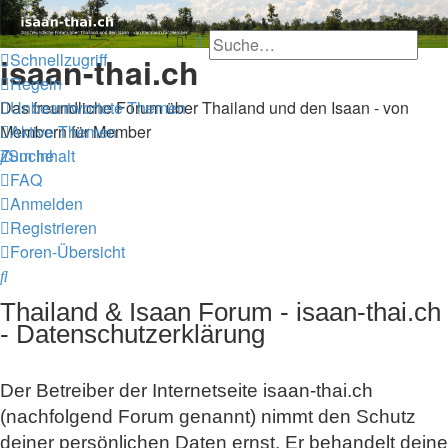
Thailand & Isaan Forum -
Suche
Erweiterte Suche
Schnellzugriff
isaan-thai.ch
Regeln
Unbeantwortete Themen
Das freundliche Forum über Thailand und den Isaan - von
Aktive Themen
Membern für Member
Suche
Zum Inhalt
FAQ
Anmelden
Registrieren
Foren-Übersicht
Suche
Thailand & Isaan Forum - isaan-thai.ch
- Datenschutzerklärung
Der Betreiber der Internetseite isaan-thai.ch
(nachfolgend Forum genannt) nimmt den Schutz
deiner persönlichen Daten ernst. Er behandelt deine