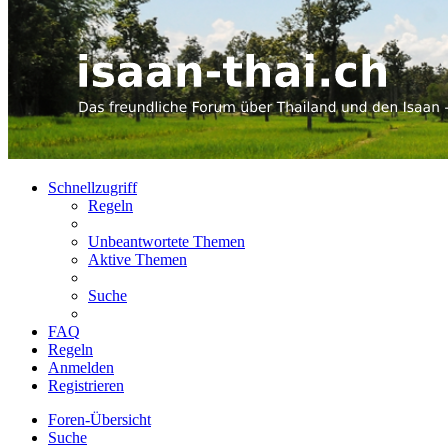
Schnellzugriff
Regeln
Unbeantwortete Themen
Aktive Themen
Suche
FAQ
Regeln
Anmelden
Registrieren
Foren-Übersicht
Suche