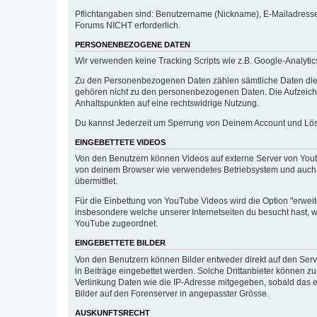
Pflichtangaben sind: Benutzername (Nickname), E-Mailadresse u
Forums NICHT erforderlich.
PERSONENBEZOGENE DATEN
Wir verwenden keine Tracking Scripts wie z.B. Google-Analyt
Zu den Personenbezogenen Daten zählen sämtliche Daten die im 
gehören nicht zu den personenbezogenen Daten. Die Aufzeichn
Anhaltspunkten auf eine rechtswidrige Nutzung.
Du kannst Jederzeit um Sperrung von Deinem Account und L
EINGEBETTETE VIDEOS
Von den Benutzern können Videos auf externe Server von Yout
von deinem Browser wie verwendetes Betriebsystem und auch di
übermittlet.
Für die Einbettung von YouTube Videos wird die Option "erwe
insbesondere welche unserer Internetseiten du besucht hast, 
YouTube zugeordnet.
EINGEBETTETE BILDER
Von den Benutzern können Bilder entweder direkt auf den Serv
in Beiträge eingebettet werden. Solche Drittanbieter können z
Verlinkung Daten wie die IP-Adresse mitgegeben, sobald das en
Bilder auf den Forenserver in angepasster Grösse.
AUSKUNFTSRECHT