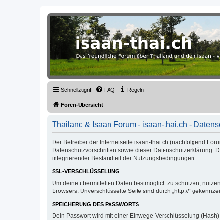
Thailand & Isaan Forum - isaan-thai
Das freundliche Forum über Thailand und den Isaan - von Membern fü
Schnellzugriff
FAQ
Regeln
Foren-Übersicht
Thailand & Isaan Forum - isaan-thai.ch - Daten
Der Betreiber der Internetseite isaan-thai.ch (nachfolgend Fo
Datenschutzvorschriften sowie dieser Datenschutzerklärung. 
integrierender Bestandteil der Nutzungsbedingungen.
SSL-VERSCHLÜSSELUNG
Um deine übermittelten Daten bestmöglich zu schützen, nutzen w
Browsers. Unverschlüsselte Seite sind durch „http://“ gekennze
SPEICHERUNG DES PASSWORTS
Dein Passwort wird mit einer Einwege-Verschlüsselung (Hash) g