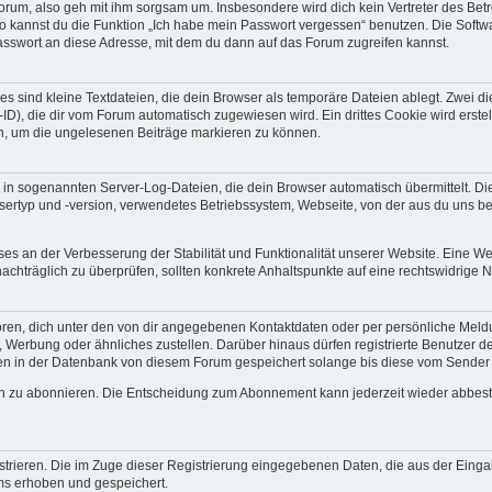
orum, also geh mit ihm sorgsam um. Insbesondere wird dich kein Vertreter des Betr
so kannst du die Funktion „Ich habe mein Passwort vergessen“ benutzen. Die Soft
sswort an diese Adresse, mit dem du dann auf das Forum zugreifen kannst.
s sind kleine Textdateien, die dein Browser als temporäre Dateien ablegt. Zwei 
), die dir vom Forum automatisch zugewiesen wird. Ein drittes Cookie wird erste
rn, um die ungelesenen Beiträge markieren zu können.
 in sogenannten Server-Log-Dateien, die dein Browser automatisch übermittelt. D
sertyp und -version, verwendetes Betriebssystem, Webseite, von der aus du uns b
esses an der Verbesserung der Stabilität und Funktionalität unserer Website. Eine
es nachträglich zu überprüfen, sollten konkrete Anhaltspunkte auf eine rechtswidrige
oren, dich unter den von dir angegebenen Kontaktdaten oder per persönliche Meld
 Werbung oder ähnliches zustellen. Darüber hinaus dürfen registrierte Benutzer d
rden in der Datenbank von diesem Forum gespeichert solange bis diese vom Sende
en zu abonnieren. Die Entscheidung zum Abonnement kann jederzeit wieder abbestel
strieren. Die im Zuge dieser Registrierung eingegebenen Daten, die aus der Einga
ums erhoben und gespeichert.