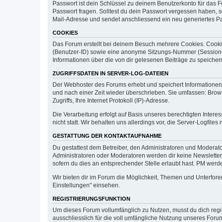
Passwort ist dein Schlüssel zu deinem Benutzerkonto für das F
Passwort fragen. Solltest du dein Passwort vergessen haben, 
Mail-Adresse und sendet anschliessend ein neu generiertes Pa
COOKIES
Das Forum erstellt bei deinem Besuch mehrere Cookies. Cookie
(Benutzer-ID) sowie eine anonyme Sitzungs-Nummer (Session-ID
Informationen über die von dir gelesenen Beiträge zu speiche
ZUGRIFFSDATEN IN SERVER-LOG-DATEIEN
Der Webhoster des Forums erhebt und speichert Informationen
und nach einer Zeit wieder überschrieben. Sie umfassen: Brow
Zugriffs, Ihre Internet Protokoll (IP)-Adresse.
Die Verarbeitung erfolgt auf Basis unseres berechtigten Inter
nicht statt. Wir behalten uns allerdings vor, die Server-Logfil
GESTATTUNG DER KONTAKTAUFNAHME
Du gestattest dem Betreiber, den Administratoren und Moderat
Administratoren oder Moderatoren werden dir keine Newsletter,
sofern du dies an entsprechender Stelle erlaubt hast. PM we
Wir bieten dir im Forum die Möglichkeit, Themen und Unterfor
Einstellungen" einsehen.
REGISTRIERUNGSFUNKTION
Um dieses Forum vollumfänglich zu Nutzen, musst du dich regi
ausschliesslich für die voll umfängliche Nutzung unseres For