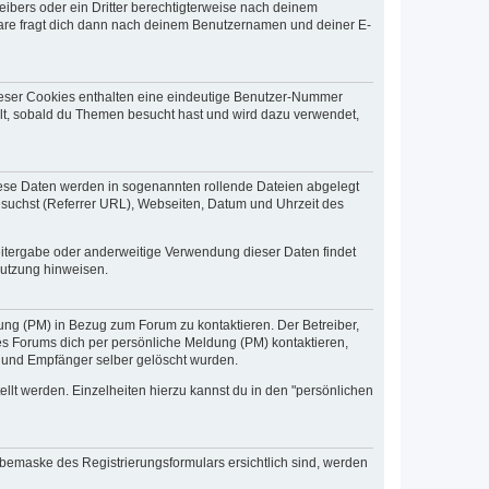
eibers oder ein Dritter berechtigterweise nach deinem
ware fragt dich dann nach deinem Benutzernamen und deiner E-
dieser Cookies enthalten eine eindeutige Benutzer-Nummer
llt, sobald du Themen besucht hast und wird dazu verwendet,
iese Daten werden in sogenannten rollende Dateien abgelegt
esuchst (Referrer URL), Webseiten, Datum und Uhrzeit des
 Weitergabe oder anderweitige Verwendung dieser Daten findet
 Nutzung hinweisen.
ung (PM) in Bezug zum Forum zu kontaktieren. Der Betreiber,
es Forums dich per persönliche Meldung (PM) kontaktieren,
r und Empfänger selber gelöscht wurden.
lt werden. Einzelheiten hierzu kannst du in den "persönlichen
bemaske des Registrierungsformulars ersichtlich sind, werden