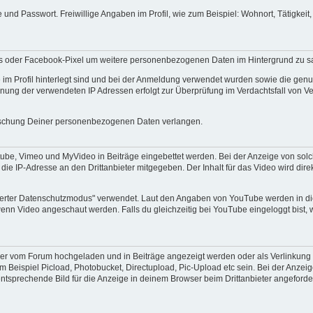
nd Passwort. Freiwillige Angaben im Profil, wie zum Beispiel: Wohnort, Tätigkeit,
ics oder Facebook-Pixel um weitere personenbezogenen Daten im Hintergrund zu 
Profil hinterlegt sind und bei der Anmeldung verwendet wurden sowie die genutzte
ung der verwendeten IP Adressen erfolgt zur Überprüfung im Verdachtsfall von 
öschung Deiner personenbezogenen Daten verlangen.
ube, Vimeo und MyVideo in Beiträge eingebettet werden. Bei der Anzeige von sol
e IP-Adresse an den Drittanbieter mitgegeben. Der Inhalt für das Video wird dire
iterter Datenschutzmodus" verwendet. Laut den Angaben von YouTube werden in d
wenn Video angeschaut werden. Falls du gleichzeitig bei YouTube eingeloggt bist,
er vom Forum hochgeladen und in Beiträge angezeigt werden oder als Verlinkung 
um Beispiel Picload, Photobucket, Directupload, Pic-Upload etc sein. Bei der Anze
tsprechende Bild für die Anzeige in deinem Browser beim Drittanbieter angeforder