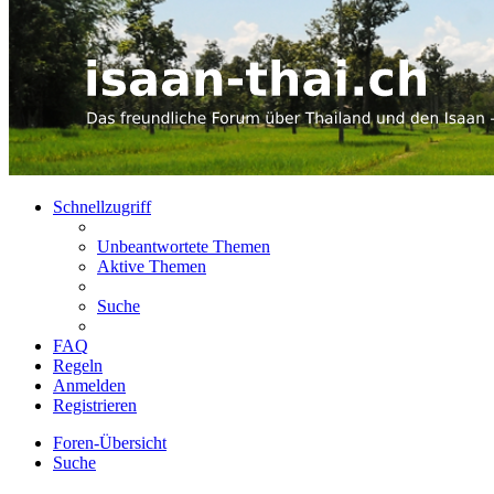
Schnellzugriff
Unbeantwortete Themen
Aktive Themen
Suche
FAQ
Regeln
Anmelden
Registrieren
Foren-Übersicht
Suche