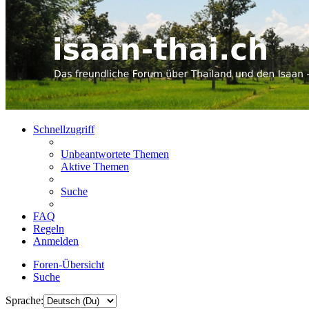
Schnellzugriff
Unbeantwortete Themen
Aktive Themen
Suche
FAQ
Regeln
Anmelden
Foren-Übersicht
Suche
Sprache: