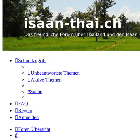
Schnellzugriff
Unbeantwortete Themen
Aktive Themen
Suche
FAQ
Regeln
Anmelden
Foren-Übersicht
Suche