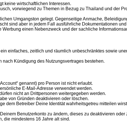
t keine wirtschaftlichen Interessen.
ausch, vorwiegend zu Themen in Bezug zu Thailand und der Pr
tlichen Umgangston gelegt. Gegenseitige Anmache, Beleidigunge
ünscht sind aber in jedem Fall ausführliche Dokumentationen u
n die Werbung einen Nebenzweck und der sachliche Informationsa
er ein einfaches, zeitlich und räumlich unbeschränktes sowie un
ch nach Kündigung des Nutzungsvertrages bestehen.
count“ genannt) pro Person ist nicht erlaubt.
 persönliche E-Mail-Adresse verwendet werden.
dürfen nicht an Drittpersonen weitergegeben werden.
gabe von Gründen deaktivieren oder löschen.
 dem Betreiber Deine Identität wahrheitsgetreu mitteilen wirst.
n Deinem Benutzerkonto zu ändern, dieses zu deaktivieren oder 
, die mindestens 16 Jahre alt sind.