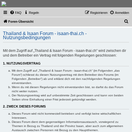
Thailand & Isaan Forum
FAQ
Regeln
Registrieren
Anmelden
- isaan-thai.ch
S
Das freundliche Forum über Thailand und den Isaan - von Membern für Member
Foren-Übersicht
u
Thailand & Isaan Forum - isaan-thai.ch -
c
Nutzungsbedingungen
h
e
Mit dem Zugriff auf „Thailand & Isaan Forum - isaan-thai.ch“ wird zwischen dir
und dem Betreiber ein Vertrag mit folgenden Regelungen geschlossen:
1. NUTZUNGSVERTRAG
Mit dem Zugriff auf „Thailand & Isaan Forum - isaan-thai.ch“ (im Folgenden „das
Forum“) schliesst du diesen Nutzungsvertrag mit dem Betreiber des Forums (im
Folgenden „Betreiber“) ab und erklärst dich mit den nachfolgenden Regelungen
einverstanden.
Wenn du mit diesen Regelungen nicht einverstanden bist, so darfst du das Forum
nicht weiter nutzen.
Der Nutzungsvertrag wird auf unbestimmte Zeit geschlossen und kann von beiden
Seiten ohne Einhaltung einer Frist jederzeit gekündigt werden.
2. ZWECK DIESES FORUMS
Dieses Forum wird nicht kommerziell betrieben und verfolgt keine wirtschaftlichen
Interessen.
Dieses Forum dient dem gegenseitigen Informationsaustausch, vorwiegend zu
Themen in Bezug zu Thailand und der Provinz Isaan, aber auch zum allgemeinen
Austausch zwischen Personen mit Bezug zu den Hauptthemen.