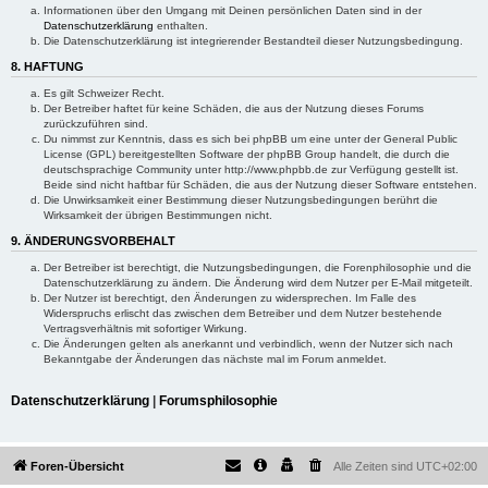
Informationen über den Umgang mit Deinen persönlichen Daten sind in der
Datenschutzerklärung
enthalten.
Die Datenschutzerklärung ist integrierender Bestandteil dieser Nutzungsbedingung.
8. HAFTUNG
Es gilt Schweizer Recht.
Der Betreiber haftet für keine Schäden, die aus der Nutzung dieses Forums
zurückzuführen sind.
Du nimmst zur Kenntnis, dass es sich bei phpBB um eine unter der General Public
License (GPL) bereitgestellten Software der phpBB Group handelt, die durch die
deutschsprachige Community unter http://www.phpbb.de zur Verfügung gestellt ist.
Beide sind nicht haftbar für Schäden, die aus der Nutzung dieser Software entstehen.
Die Unwirksamkeit einer Bestimmung dieser Nutzungsbedingungen berührt die
Wirksamkeit der übrigen Bestimmungen nicht.
9. ÄNDERUNGSVORBEHALT
Der Betreiber ist berechtigt, die Nutzungsbedingungen, die Forenphilosophie und die
Datenschutzerklärung zu ändern. Die Änderung wird dem Nutzer per E-Mail mitgeteilt.
Der Nutzer ist berechtigt, den Änderungen zu widersprechen. Im Falle des
Widerspruchs erlischt das zwischen dem Betreiber und dem Nutzer bestehende
Vertragsverhältnis mit sofortiger Wirkung.
Die Änderungen gelten als anerkannt und verbindlich, wenn der Nutzer sich nach
Bekanntgabe der Änderungen das nächste mal im Forum anmeldet.
Datenschutzerklärung
|
Forumsphilosophie
Foren-Übersicht
Alle Zeiten sind
UTC+02:00