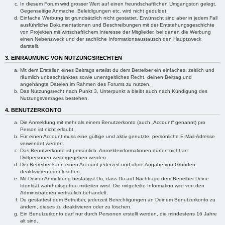
In diesem Forum wird grosser Wert auf einen freundschaftlichen Umgangston gelegt.
Gegenseitige Anmache, Beleidigungen etc. wird nicht geduldet.
Einfache Werbung ist grundsätzlich nicht gestattet. Erwünscht sind aber in jedem Fall
ausführliche Dokumentationen und Beschreibungen mit der Entstehungsgeschichte
von Projekten mit wirtschaftlichem Interesse der Mitglieder, bei denen die Werbung
einen Nebenzweck und der sachliche Informationsaustausch den Hauptzweck
darstellt.
3. EINRÄUMUNG VON NUTZUNGSRECHTEN
Mit dem Erstellen eines Beitrags erteilst du dem Betreiber ein einfaches, zeitlich und
räumlich unbeschränktes sowie unentgeltliches Recht, deinen Beitrag und
angehängte Dateien im Rahmen des Forums zu nutzen.
Das Nutzungsrecht nach Punkt 3, Unterpunkt a bleibt auch nach Kündigung des
Nutzungsvertrages bestehen.
4. BENUTZERKONTO
Die Anmeldung mit mehr als einem Benutzerkonto (auch „Account“ genannt) pro
Person ist nicht erlaubt.
Für einen Account muss eine gültige und aktiv genutzte, persönliche E-Mail-Adresse
verwendet werden.
Das Benutzerkonto ist persönlich. Anmeldeinformationen dürfen nicht an
Drittpersonen weitergegeben werden.
Der Betreiber kann einen Account jederzeit und ohne Angabe von Gründen
deaktivieren oder löschen.
Mit Deiner Anmeldung bestätigst Du, dass Du auf Nachfrage dem Betreiber Deine
Identität wahrheitsgetreu mitteilen wirst. Die mitgeteilte Information wird von den
Administratoren vertraulich behandelt.
Du gestattest dem Betreiber, jederzeit Berechtigungen an Deinem Benutzerkonto zu
ändern, dieses zu deaktivieren oder zu löschen.
Ein Benutzerkonto darf nur durch Personen erstellt werden, die mindestens 16 Jahre
alt sind.