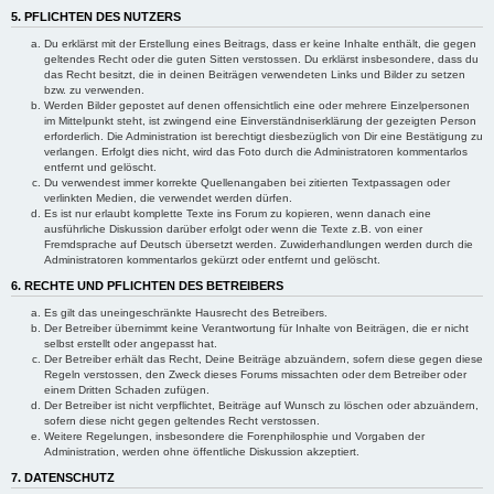
5. PFLICHTEN DES NUTZERS
Du erklärst mit der Erstellung eines Beitrags, dass er keine Inhalte enthält, die gegen
geltendes Recht oder die guten Sitten verstossen. Du erklärst insbesondere, dass du
das Recht besitzt, die in deinen Beiträgen verwendeten Links und Bilder zu setzen
bzw. zu verwenden.
Werden Bilder gepostet auf denen offensichtlich eine oder mehrere Einzelpersonen
im Mittelpunkt steht, ist zwingend eine Einverständniserklärung der gezeigten Person
erforderlich. Die Administration ist berechtigt diesbezüglich von Dir eine Bestätigung zu
verlangen. Erfolgt dies nicht, wird das Foto durch die Administratoren kommentarlos
entfernt und gelöscht.
Du verwendest immer korrekte Quellenangaben bei zitierten Textpassagen oder
verlinkten Medien, die verwendet werden dürfen.
Es ist nur erlaubt komplette Texte ins Forum zu kopieren, wenn danach eine
ausführliche Diskussion darüber erfolgt oder wenn die Texte z.B. von einer
Fremdsprache auf Deutsch übersetzt werden. Zuwiderhandlungen werden durch die
Administratoren kommentarlos gekürzt oder entfernt und gelöscht.
6. RECHTE UND PFLICHTEN DES BETREIBERS
Es gilt das uneingeschränkte Hausrecht des Betreibers.
Der Betreiber übernimmt keine Verantwortung für Inhalte von Beiträgen, die er nicht
selbst erstellt oder angepasst hat.
Der Betreiber erhält das Recht, Deine Beiträge abzuändern, sofern diese gegen diese
Regeln verstossen, den Zweck dieses Forums missachten oder dem Betreiber oder
einem Dritten Schaden zufügen.
Der Betreiber ist nicht verpflichtet, Beiträge auf Wunsch zu löschen oder abzuändern,
sofern diese nicht gegen geltendes Recht verstossen.
Weitere Regelungen, insbesondere die Forenphilosphie und Vorgaben der
Administration, werden ohne öffentliche Diskussion akzeptiert.
7. DATENSCHUTZ