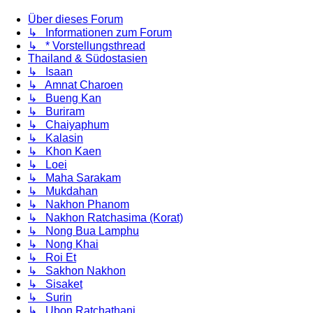
Über dieses Forum
↳ Informationen zum Forum
↳ * Vorstellungsthread
Thailand & Südostasien
↳ Isaan
↳ Amnat Charoen
↳ Bueng Kan
↳ Buriram
↳ Chaiyaphum
↳ Kalasin
↳ Khon Kaen
↳ Loei
↳ Maha Sarakam
↳ Mukdahan
↳ Nakhon Phanom
↳ Nakhon Ratchasima (Korat)
↳ Nong Bua Lamphu
↳ Nong Khai
↳ Roi Et
↳ Sakhon Nakhon
↳ Sisaket
↳ Surin
↳ Ubon Ratchathani