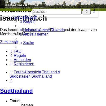
Thailand & Isaan Forum -
Erweit
Suche
Such
isaan-thai.ch
Schnellzugriff
Regeln
Das freundliche Forum über Thailand und den Isaan - von
Unbeantwortete Themen
Membern für Member
Aktive Themen
Zum Inhalt
Suche
FAQ
Regeln
Anmelden
Registrieren
Foren-Übersicht
Thailand &
Südostasien
Südthailand
Suche
Südthailand
Forum
Themen