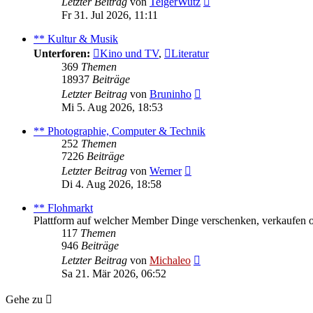
Letzter Beitrag
von
TeigerWutz
Beitrag
Fr 31. Jul 2026, 11:11
** Kultur & Musik
Unterforen:
Kino und TV
,
Literatur
369
Themen
18937
Beiträge
Neuester
Letzter Beitrag
von
Bruninho
Beitrag
Mi 5. Aug 2026, 18:53
** Photographie, Computer & Technik
252
Themen
7226
Beiträge
Neuester
Letzter Beitrag
von
Werner
Beitrag
Di 4. Aug 2026, 18:58
** Flohmarkt
Plattform auf welcher Member Dinge verschenken, verkaufen 
117
Themen
946
Beiträge
Neuester
Letzter Beitrag
von
Michaleo
Beitrag
Sa 21. Mär 2026, 06:52
Gehe zu