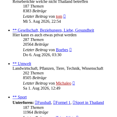
Reiseberichte welche nicht Thailand betreffen
187
Themen
8383
Beiträge
Neuester
Letzter Beitrag
von
tom
Beitrag
Mi 5. Aug 2026, 22:54
** Gesellschaft, Beziehungen, Liebe, Gesundheit
Hier kann es auch etwas privat werden
287
Themen
20564
Beiträge
Neuester
Letzter Beitrag
von
Boebes
Beitrag
Do 6. Aug 2026, 03:30
** Umwelt
Landwirtschaft, Pflanzen, Tiere, Technik, Wissenschaft
202
Themen
8505
Beiträge
Neuester
Letzter Beitrag
von
Michaleo
Beitrag
Sa 1. Aug 2026, 12:49
** Sport
Unterforen:
Fussball
,
Formel 1
,
Sport in Thailand
187
Themen
11964
Beiträge
Neuester