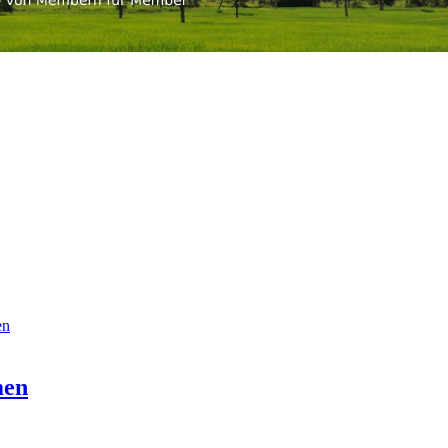
en
men