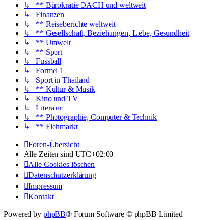
↳ ** Bürokratie DACH und weltweit
↳ Finanzen
↳ ** Reiseberichte weltweit
↳ ** Gesellschaft, Beziehungen, Liebe, Gesundheit
↳ ** Umwelt
↳ ** Sport
↳ Fussball
↳ Formel 1
↳ Sport in Thailand
↳ ** Kultur & Musik
↳ Kino und TV
↳ Literatur
↳ ** Photographie, Computer & Technik
↳ ** Flohmarkt
Foren-Übersicht
Alle Zeiten sind
UTC+02:00
Alle Cookies löschen
Datenschutzerklärung
Impressum
Kontakt
Powered by
phpBB
® Forum Software © phpBB Limited