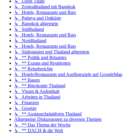
↳ Udon Thani
↳ Zentralthailand mit Bangkok
↳ Hotels, Restaurants und Bars
↳ Pattaya und Ostküste
↳ Bangkok allgemein
↳ Südthailand
↳ Hotels, Restaurants und Bars
↳ Nordthailand
↳ Hotels, Restaurants und Bars
↳ Südostasien und Thailand allgemein
↳ ** Politik und Brisantes
↳ ** Expats und Residenten
↳ ** Reiseberichte
↳ Hotels/Restaurants und Ausflugsziele auf GoogleMap
↳ ** Bauen
↳ ** Bürokratie Thailand
↳ Visum & Aufenthalt
↳ Arbeiten in Thailand
↳ Finanzen
↳ Gesetze
↳ ** Austauschplattform Thailand
Allgemeine Diskussionen zu diversen Themen
↳ ** Das Thema der Woche
↳ ** DACH & die Welt