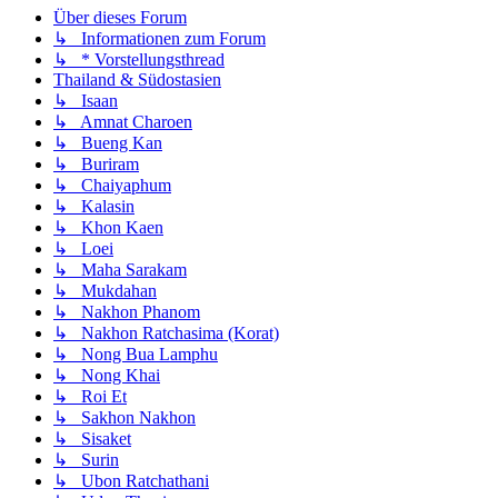
Über dieses Forum
↳ Informationen zum Forum
↳ * Vorstellungsthread
Thailand & Südostasien
↳ Isaan
↳ Amnat Charoen
↳ Bueng Kan
↳ Buriram
↳ Chaiyaphum
↳ Kalasin
↳ Khon Kaen
↳ Loei
↳ Maha Sarakam
↳ Mukdahan
↳ Nakhon Phanom
↳ Nakhon Ratchasima (Korat)
↳ Nong Bua Lamphu
↳ Nong Khai
↳ Roi Et
↳ Sakhon Nakhon
↳ Sisaket
↳ Surin
↳ Ubon Ratchathani