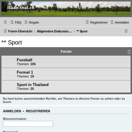
Thailand & Isaan Forum
- isaan-thai.ch
Das freundliche Forum über Thailand und den Isaan - von Membern für Member
FAQ
Regeln
Registrieren
Anmelden
S
Foren-Übersicht
Allgemeine Diskussionen zu diversen Themen
** Sport
u
** Sport
c
Forum
h
e
Fussball
Themen:
105
Formel 1
Themen:
19
Sport in Thailand
Themen:
25
Du hast keine ausreichenden Rechte, um Themen in diesem Forum zu sehen oder zu
lesen.
ANMELDEN
•
REGISTRIEREN
Benutzername: