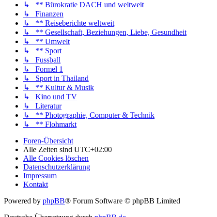
↳ ** Bürokratie DACH und weltweit
↳ Finanzen
↳ ** Reiseberichte weltweit
↳ ** Gesellschaft, Beziehungen, Liebe, Gesundheit
↳ ** Umwelt
↳ ** Sport
↳ Fussball
↳ Formel 1
↳ Sport in Thailand
↳ ** Kultur & Musik
↳ Kino und TV
↳ Literatur
↳ ** Photographie, Computer & Technik
↳ ** Flohmarkt
Foren-Übersicht
Alle Zeiten sind
UTC+02:00
Alle Cookies löschen
Datenschutzerklärung
Impressum
Kontakt
Powered by
phpBB
® Forum Software © phpBB Limited