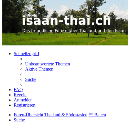
Schnellzugriff
Unbeantwortete Themen
Aktive Themen
Suche
FAQ
Regeln
Anmelden
Registrieren
Foren-Übersicht
Thailand & Südostasien
** Bauen
Suche