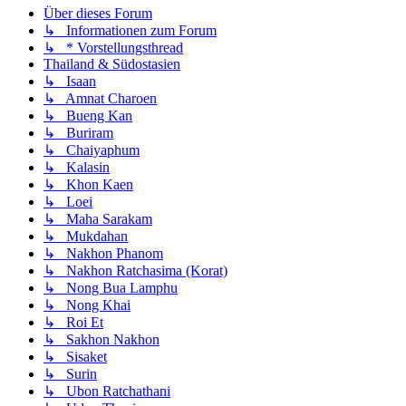
Über dieses Forum
↳ Informationen zum Forum
↳ * Vorstellungsthread
Thailand & Südostasien
↳ Isaan
↳ Amnat Charoen
↳ Bueng Kan
↳ Buriram
↳ Chaiyaphum
↳ Kalasin
↳ Khon Kaen
↳ Loei
↳ Maha Sarakam
↳ Mukdahan
↳ Nakhon Phanom
↳ Nakhon Ratchasima (Korat)
↳ Nong Bua Lamphu
↳ Nong Khai
↳ Roi Et
↳ Sakhon Nakhon
↳ Sisaket
↳ Surin
↳ Ubon Ratchathani